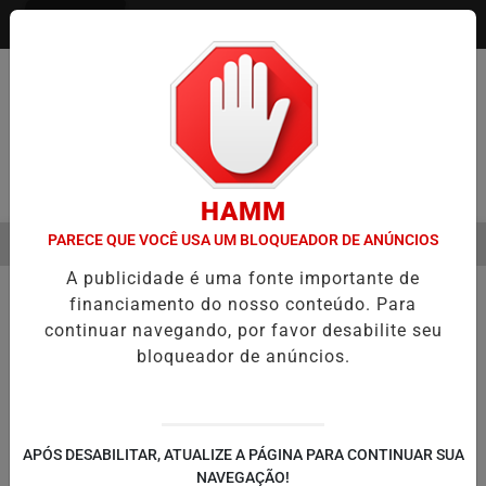
Entrar
Pesquisar Notícia
HAMM
PARECE QUE VOCÊ USA UM BLOQUEADOR DE ANÚNCIOS
MENU
RE É A VIRADA DO VAREJO ÓPTICO EM 2026
WELTON LEMOS REÚN
A publicidade é uma fonte importante de
EM ALTA
financiamento do nosso conteúdo. Para
continuar navegando, por favor desabilite seu
bloqueador de anúncios.
APÓS DESABILITAR, ATUALIZE A PÁGINA PARA CONTINUAR SUA
NAVEGAÇÃO!