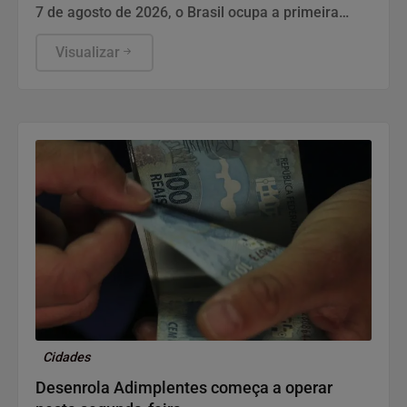
7 de agosto de 2026, o Brasil ocupa a primeira
posição no ranking global de criadores de
conteúdo em Supply Chain & Logística no LinkedIn,
Visualizar
entre 8.734.598 perfis analisados. Eduardo
Banzato, diretor do Instituto IMAM, lidera a lista,
que utiliza o Authority Score – composto por
audiência, engajamento e visualizações – para
medir influência.
Cidades
Desenrola Adimplentes começa a operar