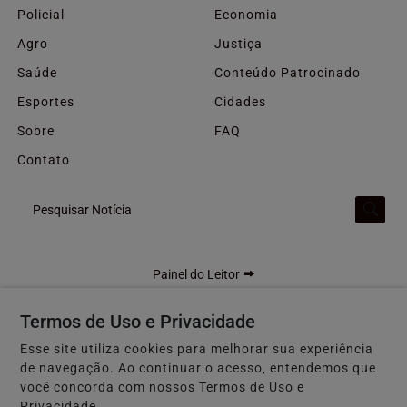
Policial
Economia
Agro
Justiça
Saúde
Conteúdo Patrocinado
Esportes
Cidades
Sobre
FAQ
Contato
Pesquisar Notícia
Painel do Leitor
Termos de Uso e Privacidade
Esse site utiliza cookies para melhorar sua experiência
F5 GOIÁS - Todos os direitos reservados
de navegação. Ao continuar o acesso, entendemos que
Termos de Uso e Privacidade
você concorda com nossos Termos de Uso e
Privacidade.