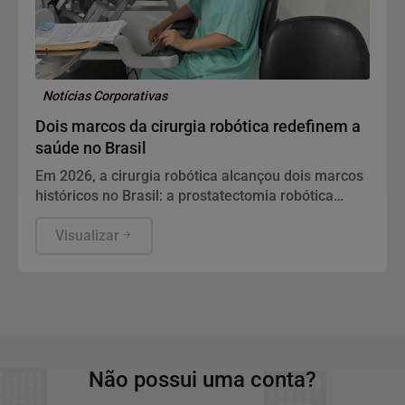
Notícias Corporativas
Dois marcos da cirurgia robótica redefinem a
saúde no Brasil
Em 2026, a cirurgia robótica alcançou dois marcos
históricos no Brasil: a prostatectomia robótica
passou a ter cobertura obrigatória nos planos de
saúde e o país realizou sua primeira telecirurgia
Visualizar
robótica intermunicipal. Os dois avanços redefinem
o acesso ao tratamento urológico de alta
complexidade e apontam para um novo ciclo na
saúde masculina.
Não possui uma conta?