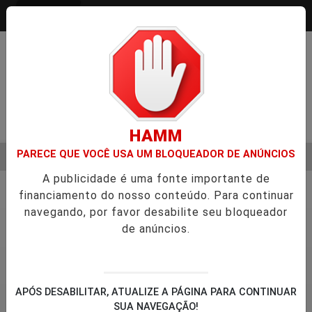
Entrar
Pesquisar Notícia
HAMM
PARECE QUE VOCÊ USA UM BLOQUEADOR DE ANÚNCIOS
MENU
SEMESTRE É A VIRADA DO VAREJO ÓPTICO EM 2026
WELTON
A publicidade é uma fonte importante de
EM ALTA
financiamento do nosso conteúdo. Para continuar
Notícias Corporativas
4
navegando, por favor desabilite seu bloqueador
de anúncios.
APÓS DESABILITAR, ATUALIZE A PÁGINA PARA CONTINUAR
SUA NAVEGAÇÃO!