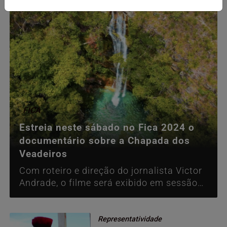
FICA
Estreia neste sábado no Fica 2024 o
documentário sobre a Chapada dos
Veadeiros
Com roteiro e direção do jornalista Victor
Andrade, o filme será exibido em sessão
especial, que contará com bate-papo com
realizadores da obra e especialistas em
meio ambiente e t
Representatividade