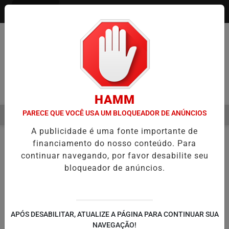
Entrar
Pesquisar Notícia
HAMM
PARECE QUE VOCÊ USA UM BLOQUEADOR DE ANÚNCIOS
MENU
DO SEMESTRE É A VIRADA DO VAREJO ÓPTICO EM 2026
WELTON L
A publicidade é uma fonte importante de
EM ALTA
financiamento do nosso conteúdo. Para
NOTÍCIAS
ENTRETENIMENTO
EM
continuar navegando, por favor desabilite seu
bloqueador de anúncios.
🔍
APÓS DESABILITAR, ATUALIZE A PÁGINA PARA CONTINUAR SUA
NAVEGAÇÃO!