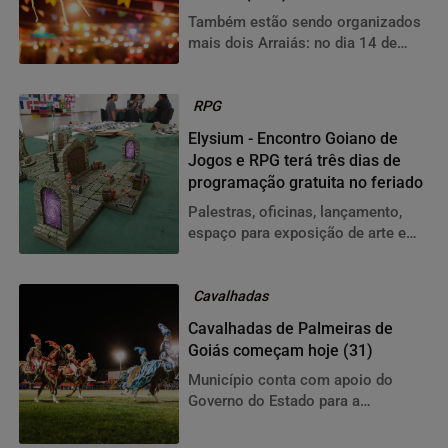
Vila-Nova
Também estão sendo organizados
mais dois Arraiás: no dia 14 de
junho no Mercado do setor Pedro
Ludovico e no dia 28 de junho no
Mercado Central
RPG
Elysium - Encontro Goiano de
Jogos e RPG terá três dias de
programação gratuita no feriado
Palestras, oficinas, lançamento,
espaço para exposição de arte e
cultura geek, mesas de RPG e uma
variedade de jogos de tabuleiro e
de cartas integram o evento
Cavalhadas
Cavalhadas de Palmeiras de
Goiás começam hoje (31)
Município conta com apoio do
Governo do Estado para a
preservação e fortalecimento da
tradição