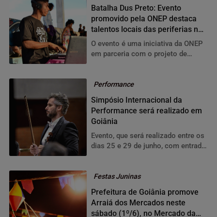
Batalha Dus Preto: Evento
promovido pela ONEP destaca
talentos locais das periferias no
próximo domingo (16
O evento é uma iniciativa da ONEP
em parceria com o projeto de
fortalecimento dos direitos
humanos para a população negra
das periferias de Goiânia (Ilu Dudu).
Performance
Simpósio Internacional da
Performance será realizado em
Goiânia
Evento, que será realizado entre os
dias 25 e 29 de junho, com entrada
gratuita, vai reunir os amantes da
música de câmara em Goiânia e
região
Festas Juninas
Prefeitura de Goiânia promove
Arraiá dos Mercados neste
sábado (1º/6), no Mercado da