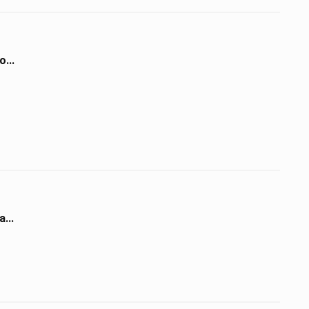
...
...