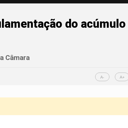
lamentação do acúmulo 
 na Câmara
A-
A+