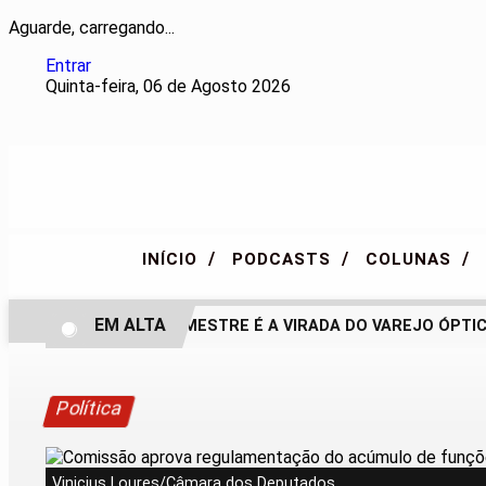
Aguarde, carregando...
Entrar
Quinta-feira, 06 de Agosto 2026
/
/
/
INÍCIO
PODCASTS
COLUNAS
EM ALTA
SEGUNDO SEMESTRE É A VIRADA DO VAREJO ÓPTICO E
Política
Vinicius Loures/Câmara dos Deputados