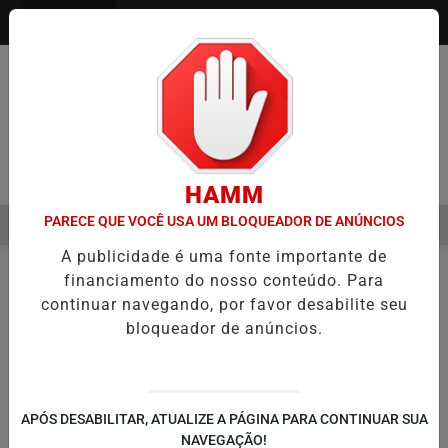
Entrar
Pesquisar Notícia
HAMM
PARECE QUE VOCÊ USA UM BLOQUEADOR DE ANÚNCIOS
MENU
NDO SEMESTRE É A VIRADA DO VAREJO ÓPTICO EM 2026
WELTON 
A publicidade é uma fonte importante de
EM ALTA
financiamento do nosso conteúdo. Para
PODCASTS
BATE BOLA
EM
continuar navegando, por favor desabilite seu
bloqueador de anúncios.
🔍
APÓS DESABILITAR, ATUALIZE A PÁGINA PARA CONTINUAR SUA
NAVEGAÇÃO!