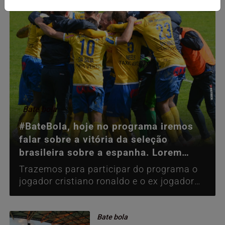
Bate bola
#BateBola, hoje no programa iremos
falar sobre a vitória da seleção
brasileira sobre a espanha. Lorem
Ipsum is simply du
Trazemos para participar do programa o
jogador cristiano ronaldo e o ex jogador
kaka, esta edição também contará com...
Bate bola