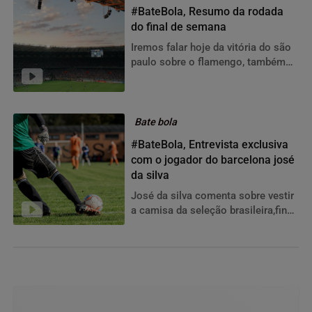
#BateBola, Resumo da rodada
do final de semana
Iremos falar hoje da vitória do são
paulo sobre o flamengo, também
teremos a despedida dos
gramados do técnico ...
Bate bola
#BateBola, Entrevista exclusiva
com o jogador do barcelona josé
da silva
José da silva comenta sobre vestir
a camisa da seleção brasileira,final
do campeonato espanhol e muito
mais!