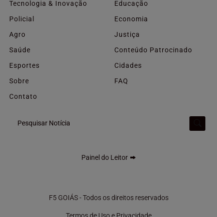
Tecnologia & Inovação
Educação
Policial
Economia
Agro
Justiça
Saúde
Conteúdo Patrocinado
Esportes
Cidades
Sobre
FAQ
Contato
Pesquisar Notícia
Painel do Leitor
Termos de Uso e Privacidade
Esse site utiliza cookies para melhorar sua experiência
F5 GOIÁS - Todos os direitos reservados
de navegação. Ao continuar o acesso, entendemos que
Termos de Uso e Privacidade