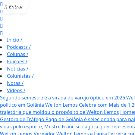
Entrar
Início
/
Podcasts
/
Colunas
/
Edições
/
Notícias
/
Colunistas
/
Notas
/
Vídeos
/
Segundo semestre é a virada do varejo óptico em 2026
Wel
político em Goiânia
Welton Lemos Celebra com Mais de 1.2
trajetória que moldou o propósito de Welton Lemos
Homena
Gestora de Tráfego Pago de Goiânia é selecionada para pal
vidas pelo esporte, Mestre Francisco agora quer represent
Welton Lemos
Vereador Welton Lemos e Laura Ferreira co