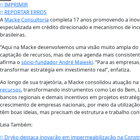
IMPRIMIR
REPORTAR ERROS
A
Macke Consultoria
completa 17 anos promovendo a inova
especializada em crédito direcionado e mecanismos de in
brasileiras.
“Aqui na Macke desenvolvemos uma visão muito ampla do si
captação de recursos, mas de uma agenda mais consistente
afirma o
sócio-fundador André Maieski
. “Para as empresas
transformar estratégia em investimento real”, enfatiza.
Ao longo de sua trajetória, a Macke consolidou atuação na 
recursos
, transformando instrumentos como Lei do Bem, L
bancos regionais e demais incentivos em projetos estratég
crescimento de empresas nacionais, por meio da utilizaç
têm boas ideias, mas precisam de estrutura e trabalho consul
Leia Também:
Dryko destaca inovação em impermeabilização na Constr