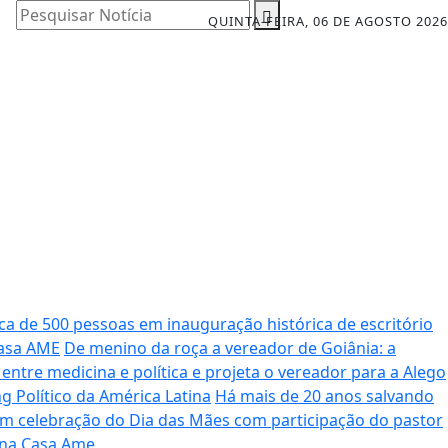
Pesquisar Notícia
QUINTA-FEIRA, 06 DE AGOSTO 2026
ca de 500 pessoas em inauguração histórica de escritório
Casa AME
De menino da roça a vereador de Goiânia: a
tre medicina e política e projeta o vereador para a Alego
 Político da América Latina
Há mais de 20 anos salvando
m celebração do Dia das Mães com participação do pastor
 na Casa Ame