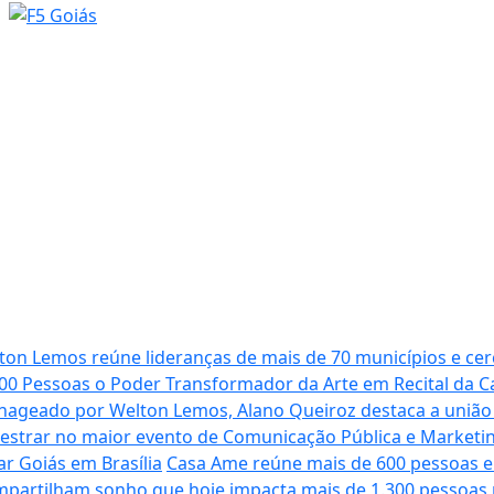
ton Lemos reúne lideranças de mais de 70 municípios e cer
00 Pessoas o Poder Transformador da Arte em Recital da 
geado por Welton Lemos, Alano Queiroz destaca a união en
estrar no maior evento de Comunicação Pública e Marketing
ar Goiás em Brasília
Casa Ame reúne mais de 600 pessoas e
mpartilham sonho que hoje impacta mais de 1.300 pessoas