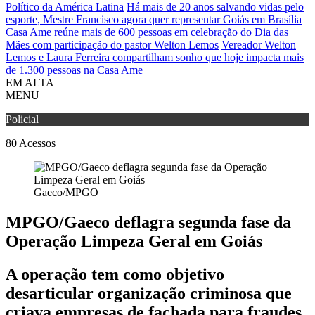
Político da América Latina
Há mais de 20 anos salvando vidas pelo
esporte, Mestre Francisco agora quer representar Goiás em Brasília
Casa Ame reúne mais de 600 pessoas em celebração do Dia das
Mães com participação do pastor Welton Lemos
Vereador Welton
Lemos e Laura Ferreira compartilham sonho que hoje impacta mais
de 1.300 pessoas na Casa Ame
EM ALTA
MENU
Policial
80
Acessos
Gaeco/MPGO
MPGO/Gaeco deflagra segunda fase da
Operação Limpeza Geral em Goiás
A operação tem como objetivo
desarticular organização criminosa que
criava empresas de fachada para fraudes