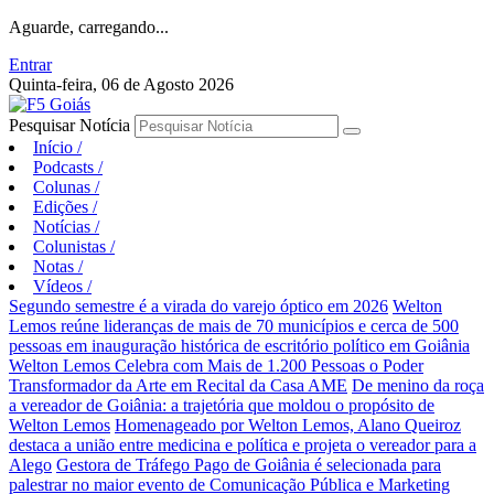
Aguarde, carregando...
Entrar
Quinta-feira, 06 de Agosto 2026
Pesquisar Notícia
Início
/
Podcasts
/
Colunas
/
Edições
/
Notícias
/
Colunistas
/
Notas
/
Vídeos
/
Segundo semestre é a virada do varejo óptico em 2026
Welton
Lemos reúne lideranças de mais de 70 municípios e cerca de 500
pessoas em inauguração histórica de escritório político em Goiânia
Welton Lemos Celebra com Mais de 1.200 Pessoas o Poder
Transformador da Arte em Recital da Casa AME
De menino da roça
a vereador de Goiânia: a trajetória que moldou o propósito de
Welton Lemos
Homenageado por Welton Lemos, Alano Queiroz
destaca a união entre medicina e política e projeta o vereador para a
Alego
Gestora de Tráfego Pago de Goiânia é selecionada para
palestrar no maior evento de Comunicação Pública e Marketing