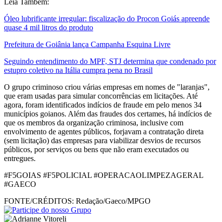
Leia Também:
Óleo lubrificante irregular: fiscalização do Procon Goiás apreende
quase 4 mil litros do produto
Prefeitura de Goiânia lança Campanha Esquina Livre
Seguindo entendimento do MPF, STJ determina que condenado por
estupro coletivo na Itália cumpra pena no Brasil
O grupo criminoso criou várias empresas em nomes de "laranjas",
que eram usadas para simular concorrências em licitações. Até
agora, foram identificados indícios de fraude em pelo menos 34
municípios goianos. Além das fraudes dos certames, há indícios de
que os membros da organização criminosa, inclusive com
envolvimento de agentes públicos, forjavam a contratação direta
(sem licitação) das empresas para viabilizar desvios de recursos
públicos, por serviços ou bens que não eram executados ou
entregues.
#F5GOIAS #F5POLICIAL #OPERACAOLIMPEZAGERAL
#GAECO
FONTE/CRÉDITOS:
Redação/Gaeco/MPGO