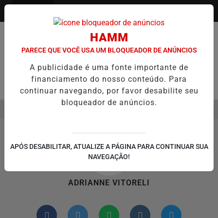
Entrar
HAMM
PARECE QUE VOCÊ USA UM BLOQUEADOR DE ANÚNCIOS
A publicidade é uma fonte importante de
financiamento do nosso conteúdo. Para
Pesquisar Notícia
continuar navegando, por favor desabilite seu
bloqueador de anúncios.
MENU
SEMESTRE É A VIRADA DO VAREJO ÓPTICO EM 2026
WELTON LEMO
EM ALTA
APÓS DESABILITAR, ATUALIZE A PÁGINA PARA CONTINUAR SUA
NAVEGAÇÃO!
ADRIANNE VITORELI