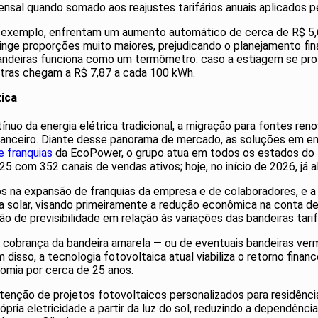
al quando somado aos reajustes tarifários anuais aplicados pela
 exemplo, enfrentam um aumento automático de cerca de R$ 5,6
tinge proporções muito maiores, prejudicando o planejamento fi
 bandeiras funciona como um termômetro: caso a estiagem se pro
xtras chegam a R$ 7,87 a cada 100 kWh.
tica
ínuo da energia elétrica tradicional, a migração para fontes re
inanceiro. Diante desse panorama de mercado, as soluções em 
e franquias
da EcoPower, o grupo atua em todos os estados do B
 com 352 canais de vendas ativos; hoje, no início de 2026, já 
os na expansão de franquias da empresa e de colaboradores, e 
a solar, visando primeiramente a redução econômica na conta 
 de previsibilidade em relação às variações das bandeiras tarifá
cobrança da bandeira amarela — ou de eventuais bandeiras ver
m disso, a tecnologia fotovoltaica atual viabiliza o retorno fin
nomia por cerca de 25 anos.
nção de projetos fotovoltaicos personalizados para residências
própria eletricidade a partir da luz do sol, reduzindo a dependênc