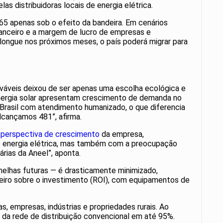
s distribuidoras locais de energia elétrica.
5 apenas sob o efeito da bandeira. Em cenários
nanceiro e a margem de lucro de empresas e
longue nos próximos meses, o país poderá migrar para
nováveis deixou de ser apenas uma escolha ecológica e
energia solar apresentam crescimento de demanda no
rasil com atendimento humanizado, o que diferencia
alcançamos 481”, afirma.
a
perspectiva de crescimento
da empresa,
de energia elétrica, mas também com a preocupação
rias da Aneel”, aponta.
melhas futuras — é drasticamente minimizado,
anceiro sobre o investimento (ROI), com equipamentos de
, empresas, indústrias e propriedades rurais. Ao
ia da rede de distribuição convencional em até 95%.