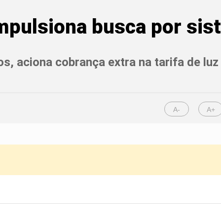
mpulsiona busca por sis
s, aciona cobrança extra na tarifa de lu
A-
A+