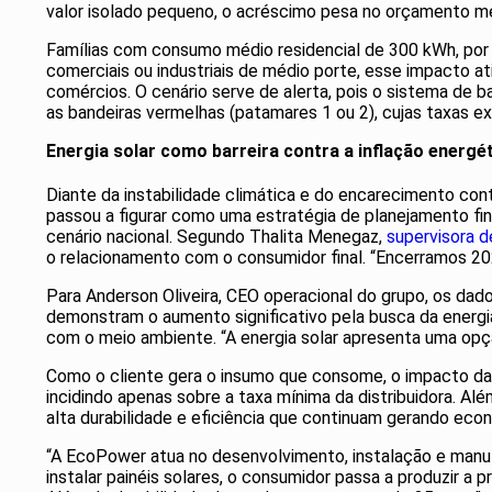
valor isolado pequeno, o acréscimo pesa no orçamento mens
Famílias com consumo médio residencial de 300 kWh, por
comerciais ou industriais de médio porte, esse impacto a
comércios. O cenário serve de alerta, pois o sistema de
as bandeiras vermelhas (patamares 1 ou 2), cujas taxas e
Energia solar como barreira contra a inflação energé
Diante da instabilidade climática e do encarecimento cont
passou a figurar como uma estratégia de planejamento f
cenário nacional. Segundo Thalita Menegaz,
supervisora d
o relacionamento com o consumidor final. “Encerramos 2025
Para Anderson Oliveira, CEO operacional do grupo, os dad
demonstram o aumento significativo pela busca da energi
com o meio ambiente. “A energia solar apresenta uma opção
Como o cliente gera o insumo que consome, o impacto da 
incidindo apenas sobre a taxa mínima da distribuidora. Alé
alta durabilidade e eficiência que continuam gerando eco
“A EcoPower atua no desenvolvimento, instalação e manute
instalar painéis solares, o consumidor passa a produzir a 