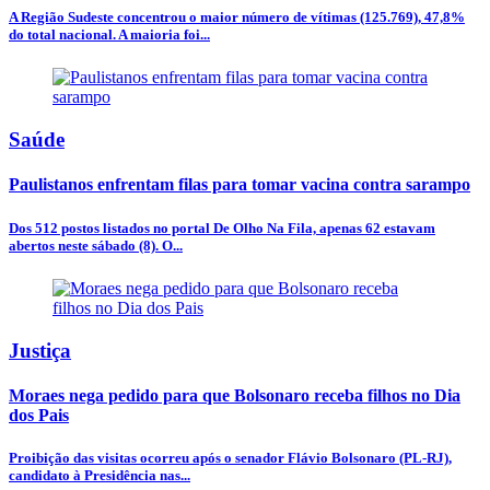
A Região Sudeste concentrou o maior número de vítimas (125.769), 47,8%
do total nacional. A maioria foi...
Saúde
Paulistanos enfrentam filas para tomar vacina contra sarampo
Dos 512 postos listados no portal De Olho Na Fila, apenas 62 estavam
abertos neste sábado (8). O...
Justiça
Moraes nega pedido para que Bolsonaro receba filhos no Dia
dos Pais
Proibição das visitas ocorreu após o senador Flávio Bolsonaro (PL-RJ),
candidato à Presidência nas...