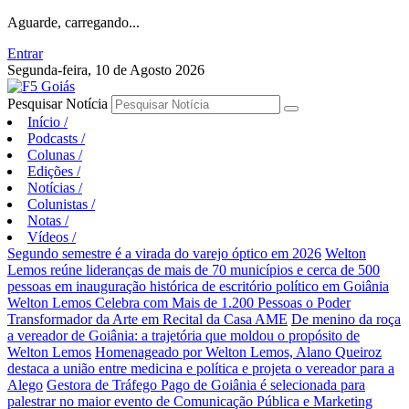
Aguarde, carregando...
Entrar
Segunda-feira, 10 de Agosto 2026
Pesquisar Notícia
Início
/
Podcasts
/
Colunas
/
Edições
/
Notícias
/
Colunistas
/
Notas
/
Vídeos
/
Segundo semestre é a virada do varejo óptico em 2026
Welton
Lemos reúne lideranças de mais de 70 municípios e cerca de 500
pessoas em inauguração histórica de escritório político em Goiânia
Welton Lemos Celebra com Mais de 1.200 Pessoas o Poder
Transformador da Arte em Recital da Casa AME
De menino da roça
a vereador de Goiânia: a trajetória que moldou o propósito de
Welton Lemos
Homenageado por Welton Lemos, Alano Queiroz
destaca a união entre medicina e política e projeta o vereador para a
Alego
Gestora de Tráfego Pago de Goiânia é selecionada para
palestrar no maior evento de Comunicação Pública e Marketing