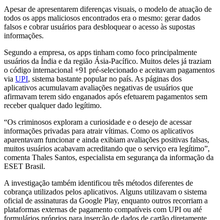
Apesar de apresentarem diferenças visuais, o modelo de atuação de
todos os apps maliciosos encontrados era o mesmo: gerar dados
falsos e cobrar usuários para desbloquear o acesso às supostas
informações.
Segundo a empresa, os apps tinham como foco principalmente
usuários da Índia e da região Ásia-Pacífico. Muitos deles já traziam
o código internacional +91 pré-selecionado e aceitavam pagamentos
via
UPI
, sistema bastante popular no país. As páginas dos
aplicativos acumulavam avaliações negativas de usuários que
afirmavam terem sido enganados após efetuarem pagamentos sem
receber qualquer dado legítimo.
“Os criminosos exploram a curiosidade e o desejo de acessar
informações privadas para atrair vítimas. Como os aplicativos
aparentavam funcionar e ainda exibiam avaliações positivas falsas,
muitos usuários acabavam acreditando que o serviço era legítimo”,
comenta Thales Santos, especialista em segurança da informação da
ESET Brasil.
A investigação também identificou três métodos diferentes de
cobrança utilizados pelos aplicativos. Alguns utilizavam o sistema
oficial de assinaturas da Google Play, enquanto outros recorriam a
plataformas externas de pagamento compatíveis com UPI ou até
formulários próprios para inserção de dados de cartão diretamente