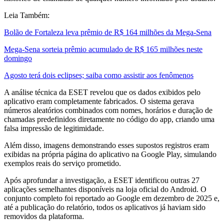
Leia Também:
Bolão de Fortaleza leva prêmio de R$ 164 milhões da Mega-Sena
Mega-Sena sorteia prêmio acumulado de R$ 165 milhões neste
domingo
Agosto terá dois eclipses; saiba como assistir aos fenômenos
A análise técnica da ESET revelou que os dados exibidos pelo
aplicativo eram completamente fabricados. O sistema gerava
números aleatórios combinados com nomes, horários e duração de
chamadas predefinidos diretamente no código do app, criando uma
falsa impressão de legitimidade.
Além disso, imagens demonstrando esses supostos registros eram
exibidas na própria página do aplicativo na Google Play, simulando
exemplos reais do serviço prometido.
Após aprofundar a investigação, a ESET identificou outras 27
aplicações semelhantes disponíveis na loja oficial do Android. O
conjunto completo foi reportado ao Google em dezembro de 2025 e,
até a publicação do relatório, todos os aplicativos já haviam sido
removidos da plataforma.