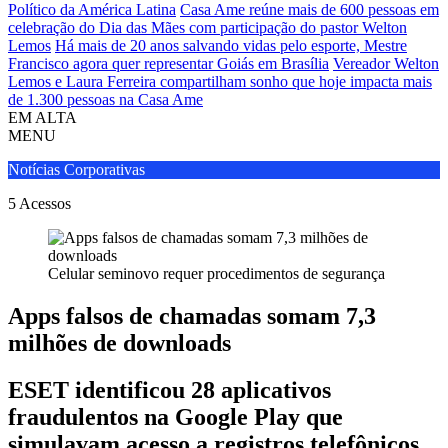
Político da América Latina
Casa Ame reúne mais de 600 pessoas em
celebração do Dia das Mães com participação do pastor Welton
Lemos
Há mais de 20 anos salvando vidas pelo esporte, Mestre
Francisco agora quer representar Goiás em Brasília
Vereador Welton
Lemos e Laura Ferreira compartilham sonho que hoje impacta mais
de 1.300 pessoas na Casa Ame
EM ALTA
MENU
Notícias Corporativas
5
Acessos
Celular seminovo requer procedimentos de segurança
Apps falsos de chamadas somam 7,3
milhões de downloads
ESET identificou 28 aplicativos
fraudulentos na Google Play que
simulavam acesso a registros telefônicos,