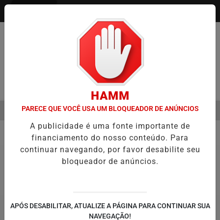
Entrar
Pesquisar Notícia
HAMM
PARECE QUE VOCÊ USA UM BLOQUEADOR DE ANÚNCIOS
MENU
EMESTRE É A VIRADA DO VAREJO ÓPTICO EM 2026
WELTON LEMOS
A publicidade é uma fonte importante de
EM ALTA
financiamento do nosso conteúdo. Para
Política
4
continuar navegando, por favor desabilite seu
bloqueador de anúncios.
APÓS DESABILITAR, ATUALIZE A PÁGINA PARA CONTINUAR SUA
NAVEGAÇÃO!