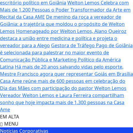
escritório político em Goiânia
Welton Lemos Celebra com
Mais de 1.200 Pessoas o Poder Transformador da Arte em
Recital da Casa AME
De menino da roça a vereador de
Goiânia: a trajetória que moldou o propósito de Welton
Lemos
Homenageado por Welton Lemos, Alano Queiroz
destaca a união entre medicina e política e projeta o
vereador para a Alego
Gestora de Tráfego Pago de Goiânia
é selecionada para palestrar no maior evento de
Comunicação Pública e Marketing Político da América
Latina
Há mais de 20 anos salvando vidas pelo esporte,
Mestre Francisco agora quer representar Goiás em Brasília
Casa Ame reúne mais de 600 pessoas em celebração do
Dia das Mães com participação do pastor Welton Lemos
Vereador Welton Lemos e Laura Ferreira compartilham
sonho que hoje impacta mais de 1.300 pessoas na Casa
Ame
EM ALTA
MENU
Notícias Corporativas