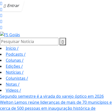
Entrar
Pesquisar Notícia
Início
/
Podcasts
/
Colunas
/
Edições
/
Notícias
/
Colunistas
/
Notas
/
Vídeos
/
Segundo semestre é a virada do varejo óptico em 2026
Welton Lemos reúne lideranças de mais de 70 municípios e
cerca de 500 pessoas em inauguração histórica de