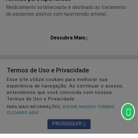
Medicamento sotatercepte é destinado ao tratamento
de pacientes adultos com hipertensão arterial...
Descubra Mais
Não possui uma conta?
Termos de Uso e Privacidade
Esse site utiliza cookies para melhorar sua
Você pode ler matérias exclusivas, anunciar
experiência de navegação. Ao continuar o acesso,
classificados e muito mais!
entendemos que você concorda com nossos
Termos de Uso e Privacidade.
CRIAR MINHA CONTA
PARA MAIS INFORMAÇÕES,
ACESSE NOSSOS TERMOS
CLICANDO AQUI
PROSSEGUIR