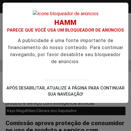
Entrar
HAMM
PARECE QUE VOCÊ USA UM BLOQUEADOR DE ANÚNCIOS
A publicidade é uma fonte importante de
financiamento do nosso conteúdo. Para continuar
Pesquisar Notícia
navegando, por favor desabilite seu bloqueador
de anúncios.
MENU
SEMESTRE É A VIRADA DO VAREJO ÓPTICO EM 2026
WELTON
EM ALTA
Política
17
APÓS DESABILITAR, ATUALIZE A PÁGINA PARA CONTINUAR
SUA NAVEGAÇÃO!
Kayo Magalhães/Câmara dos Deputados
Comissão aprova proteção de consumidor
no uso de produto e serviço com