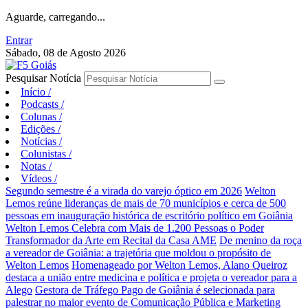
Aguarde, carregando...
Entrar
Sábado, 08 de Agosto 2026
Pesquisar Notícia
Início
/
Podcasts
/
Colunas
/
Edições
/
Notícias
/
Colunistas
/
Notas
/
Vídeos
/
Segundo semestre é a virada do varejo óptico em 2026
Welton
Lemos reúne lideranças de mais de 70 municípios e cerca de 500
pessoas em inauguração histórica de escritório político em Goiânia
Welton Lemos Celebra com Mais de 1.200 Pessoas o Poder
Transformador da Arte em Recital da Casa AME
De menino da roça
a vereador de Goiânia: a trajetória que moldou o propósito de
Welton Lemos
Homenageado por Welton Lemos, Alano Queiroz
destaca a união entre medicina e política e projeta o vereador para a
Alego
Gestora de Tráfego Pago de Goiânia é selecionada para
palestrar no maior evento de Comunicação Pública e Marketing