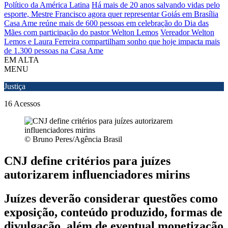
Político da América Latina
Há mais de 20 anos salvando vidas pelo
esporte, Mestre Francisco agora quer representar Goiás em Brasília
Casa Ame reúne mais de 600 pessoas em celebração do Dia das
Mães com participação do pastor Welton Lemos
Vereador Welton
Lemos e Laura Ferreira compartilham sonho que hoje impacta mais
de 1.300 pessoas na Casa Ame
EM ALTA
MENU
Justiça
16
Acessos
© Bruno Peres/Agência Brasil
CNJ define critérios para juízes
autorizarem influenciadores mirins
Juízes deverão considerar questões como
exposição, conteúdo produzido, formas de
divulgação, além de eventual monetização