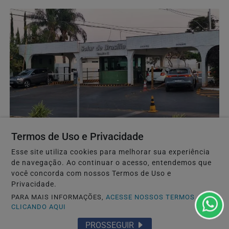
JUSTIÇA
Termos de Uso e Privacidade
Bolsonaro pede ao STF para receber os filhos no
Esse site utiliza cookies para melhorar sua experiência
Dia dos Pais
de navegação. Ao continuar o acesso, entendemos que
Proibido de receber visitas até 17 de agosto, ex-presidente
você concorda com nossos Termos de Uso e
argumenta que encontro terá caráter...
Privacidade.
PARA MAIS INFORMAÇÕES,
ACESSE NOSSOS TERMOS
CLICANDO AQUI
PROSSEGUIR