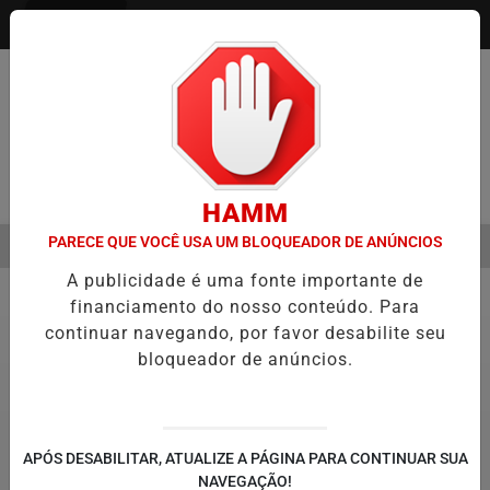
Entrar
Pesquisar Notícia
HAMM
PARECE QUE VOCÊ USA UM BLOQUEADOR DE ANÚNCIOS
MENU
EMESTRE É A VIRADA DO VAREJO ÓPTICO EM 2026
WELTON LEMOS
A publicidade é uma fonte importante de
EM ALTA
financiamento do nosso conteúdo. Para
Saúde
14
continuar navegando, por favor desabilite seu
bloqueador de anúncios.
APÓS DESABILITAR, ATUALIZE A PÁGINA PARA CONTINUAR SUA
NAVEGAÇÃO!