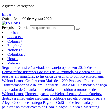
Aguarde, carregando...
Entrar
Quinta-feira, 06 de Agosto 2026
Pesquisar Notícia
Início
/
Podcasts
/
Colunas
/
Edições
/
Notícias
/
Colunistas
/
Notas
/
Vídeos
/
Segundo semestre é a virada do varejo óptico em 2026
Welton
Lemos reúne lideranças de mais de 70 municípios e cerca de 500
pessoas em inauguração histórica de escritório político em Goiânia
Welton Lemos Celebra com Mais de 1.200 Pessoas o Poder
Transformador da Arte em Recital da Casa AME
De menino da roça
a vereador de Goiânia: a trajetória que moldou o propósito de
Welton Lemos
Homenageado por Welton Lemos, Alano Queiroz
destaca a união entre medicina e política e projeta o vereador para a
Alego
Gestora de Tráfego Pago de Goiânia é selecionada para
palestrar no maior evento de Comunicação Pública e Marketing