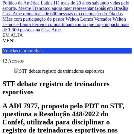
Político da América Latina
Há mais de 20 anos salvando vidas pelo
esporte, Mestre Francisco agora quer representar Goiás em Brasília
Casa Ame reúne mais de 600 pessoas em celebração do Dia das
Mães com participação do pastor Welton Lemos
Vereador Welton
Lemos e Laura Ferreira compartilham sonho que hoje impacta mais
de 1.300 pessoas na Casa Ame
EM ALTA
MENU
Notícias Corporativas
12
Acessos
STF debate registro de treinadores
esportivos
A ADI 7977, proposta pelo PDT no STF,
questiona a Resolução 448/2022 do
Confef, utilizada para disciplinar o
registro de treinadores esportivos nos