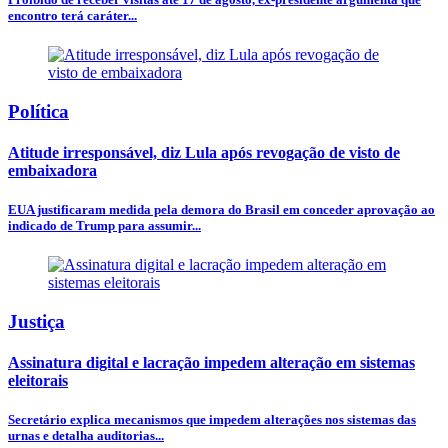
encontro terá caráter...
Política
Atitude irresponsável, diz Lula após revogação de visto de
embaixadora
EUA justificaram medida pela demora do Brasil em conceder aprovação ao
indicado de Trump para assumir...
Justiça
Assinatura digital e lacração impedem alteração em sistemas
eleitorais
Secretário explica mecanismos que impedem alterações nos sistemas das
urnas e detalha auditorias...