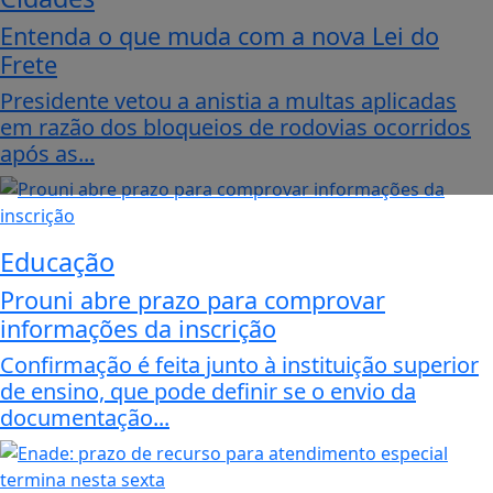
Entenda o que muda com a nova Lei do
Frete
Presidente vetou a anistia a multas aplicadas
em razão dos bloqueios de rodovias ocorridos
após as...
Educação
Prouni abre prazo para comprovar
informações da inscrição
Confirmação é feita junto à instituição superior
de ensino, que pode definir se o envio da
documentação...