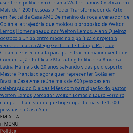
escritório político em Goiânia
Welton Lemos Celebra com
Mais de 1.200 Pessoas o Poder Transformador da Arte
em Recital da Casa AME
De menino da roça a vereador de
Goiânia: a trajetória que moldou o propósito de Welton
Lemos
Homenageado por Welton Lemos, Alano Queiroz
destaca a união entre medicina e política e projeta o
vereador para a Alego
Gestora de Tráfego Pago de
Goiânia é selecionada para palestrar no maior evento de
Comunicação Pública e Marketing Político da América
Latina
Há mais de 20 anos salvando vidas pelo esporte,
Mestre Francisco agora quer representar Goiás em
Brasília
Casa Ame reúne mais de 600 pessoas em
celebração do Dia das Mães com participação do pastor
Welton Lemos
Vereador Welton Lemos e Laura Ferreira
compartilham sonho que hoje impacta mais de 1.300
pessoas na Casa Ame
EM ALTA
MENU
Política