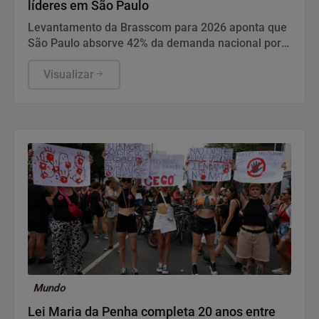
líderes em São Paulo
Levantamento da Brasscom para 2026 aponta que
São Paulo absorve 42% da demanda nacional por
TI, enquanto relatórios mostram que o déficit de
competências aprofundadas atinge 64% dos
Visualizar
executivos e ameaça atrasar 90% dos projetos
digitais. Para elevar a maturidade técnica do
ecossistema paulista, a Framework Digital lança o
Framework Stacks, plataforma gratuita de
educação continuada em OutSystems, Salesforce
e IA.
Mundo
Lei Maria da Penha completa 20 anos entre