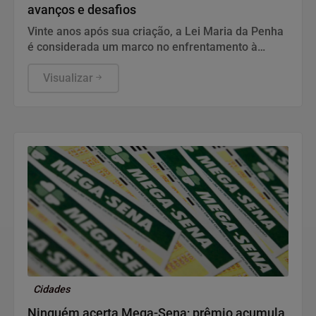
avanços e desafios
Vinte anos após sua criação, a Lei Maria da Penha
é considerada um marco no enfrentamento à
violência doméstica, mas especialistas apontam
falhas na aplicação das medidas de proteção.
Visualizar
Casos de descumprimento de medidas protetivas e
a persistência dos altos índices de feminicídio
evidenciam os desafios para garantir a efetividade
da legislação.
Cidades
Ninguém acerta Mega-Sena; prêmio acumula