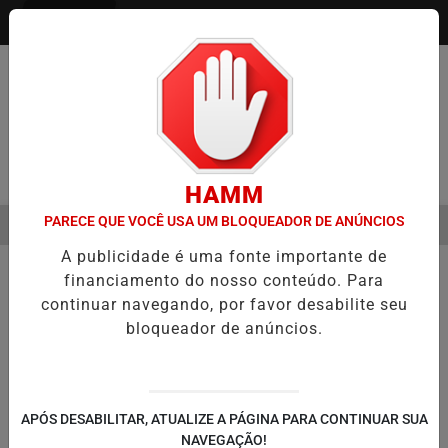
Entrar
Pesquisar Notícia
HAMM
PARECE QUE VOCÊ USA UM BLOQUEADOR DE ANÚNCIOS
MENU
EJO ÓPTICO EM 2026
WELTON LEMOS REÚNE LIDERANÇAS DE MAIS
A publicidade é uma fonte importante de
EM ALTA
financiamento do nosso conteúdo. Para
continuar navegando, por favor desabilite seu
bloqueador de anúncios.
APÓS DESABILITAR, ATUALIZE A PÁGINA PARA CONTINUAR SUA
NAVEGAÇÃO!