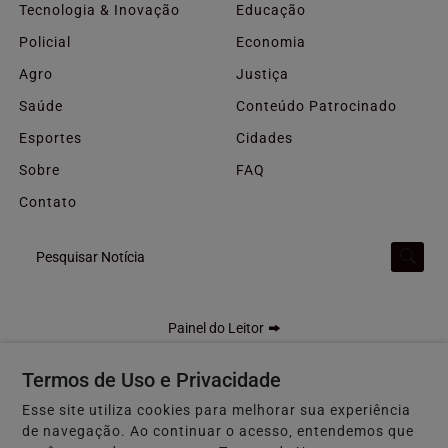
Tecnologia & Inovação
Educação
Policial
Economia
Agro
Justiça
Saúde
Conteúdo Patrocinado
Esportes
Cidades
Sobre
FAQ
Contato
Pesquisar Notícia
Painel do Leitor
Termos de Uso e Privacidade
Esse site utiliza cookies para melhorar sua experiência
F5 GOIÁS - Todos os direitos reservados
de navegação. Ao continuar o acesso, entendemos que
Termos de Uso e Privacidade