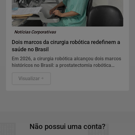
Notícias Corporativas
Dois marcos da cirurgia robótica redefinem a
saúde no Brasil
Em 2026, a cirurgia robótica alcançou dois marcos
históricos no Brasil: a prostatectomia robótica
passou a ter cobertura obrigatória nos planos de
saúde e o país realizou sua primeira telecirurgia
Visualizar
robótica intermunicipal. Os dois avanços redefinem
o acesso ao tratamento urológico de alta
complexidade e apontam para um novo ciclo na
saúde masculina.
Não possui uma conta?