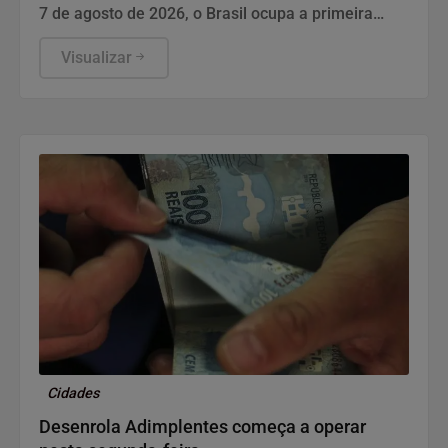
7 de agosto de 2026, o Brasil ocupa a primeira
posição no ranking global de criadores de
conteúdo em Supply Chain & Logística no LinkedIn,
Visualizar
entre 8.734.598 perfis analisados. Eduardo
Banzato, diretor do Instituto IMAM, lidera a lista,
que utiliza o Authority Score – composto por
audiência, engajamento e visualizações – para
medir influência.
Cidades
Desenrola Adimplentes começa a operar