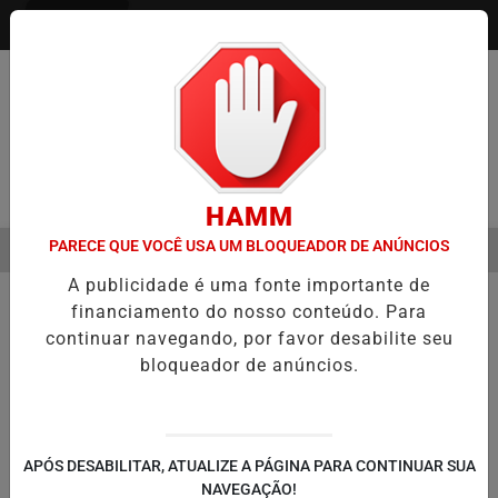
Entrar
Pesquisar Notícia
HAMM
PARECE QUE VOCÊ USA UM BLOQUEADOR DE ANÚNCIOS
MENU
STRE É A VIRADA DO VAREJO ÓPTICO EM 2026
WELTON LEMOS RE
A publicidade é uma fonte importante de
EM ALTA
financiamento do nosso conteúdo. Para
continuar navegando, por favor desabilite seu
bloqueador de anúncios.
APÓS DESABILITAR, ATUALIZE A PÁGINA PARA CONTINUAR SUA
NAVEGAÇÃO!