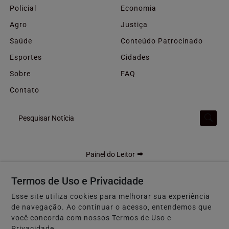
Policial
Economia
Agro
Justiça
Saúde
Conteúdo Patrocinado
Esportes
Cidades
Sobre
FAQ
Contato
Pesquisar Notícia
Painel do Leitor
Termos de Uso e Privacidade
Esse site utiliza cookies para melhorar sua experiência
F5 GOIÁS - Todos os direitos reservados
de navegação. Ao continuar o acesso, entendemos que
Termos de Uso e Privacidade
você concorda com nossos Termos de Uso e
Privacidade.