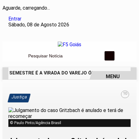
Aguarde, carregando...
Entrar
Sábado, 08 de Agosto 2026
Pesquisar Notícia
O SEMESTRE É A VIRADA DO VAREJO ÓPTICO EM 2026
WEL
MENU
EM ALTA
10
Justiça
© Paulo Pinto/Agência Brasil