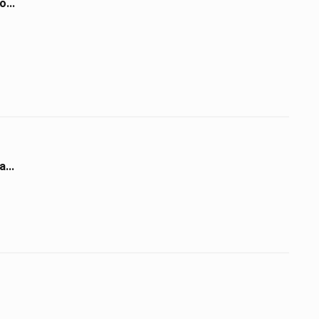
...
...