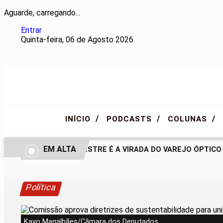
Aguarde, carregando...
Entrar
Quinta-feira, 06 de Agosto 2026
/
/
/
INÍCIO
PODCASTS
COLUNAS
EM ALTA
SEGUNDO SEMESTRE É A VIRADA DO VAREJO ÓPTICO EM
Política
Kayo Magalhães/Câmara dos Deputados