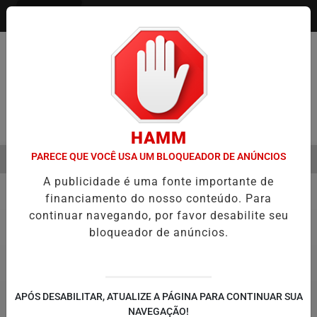
Entrar
Pesquisar Notícia
HAMM
PARECE QUE VOCÊ USA UM BLOQUEADOR DE ANÚNCIOS
MENU
EMESTRE É A VIRADA DO VAREJO ÓPTICO EM 2026
WELTON LEMOS
A publicidade é uma fonte importante de
EM ALTA
financiamento do nosso conteúdo. Para
Política
5
continuar navegando, por favor desabilite seu
bloqueador de anúncios.
APÓS DESABILITAR, ATUALIZE A PÁGINA PARA CONTINUAR SUA
NAVEGAÇÃO!