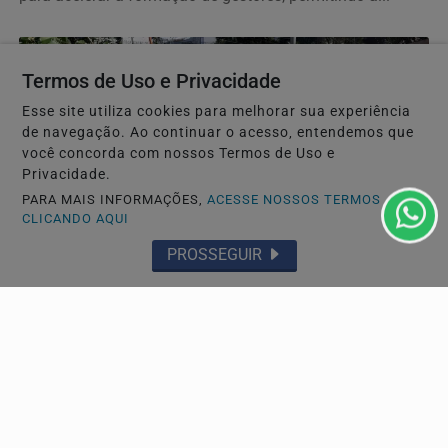
Termos de Uso e Privacidade
Esse site utiliza cookies para melhorar sua experiência
de navegação. Ao continuar o acesso, entendemos que
você concorda com nossos Termos de Uso e
Privacidade.
PARA MAIS INFORMAÇÕES,
ACESSE NOSSOS TERMOS
CLICANDO AQUI
PROSSEGUIR
NOTÍCIAS CORPORATIVAS
Ventos diminuem de intensidade e município do
Rio volta ao Estágio 1
Para esta quinta-feira (6), o Alerta Rio prevê a atuação de
áreas de instabilidade. Os ventos estarão...