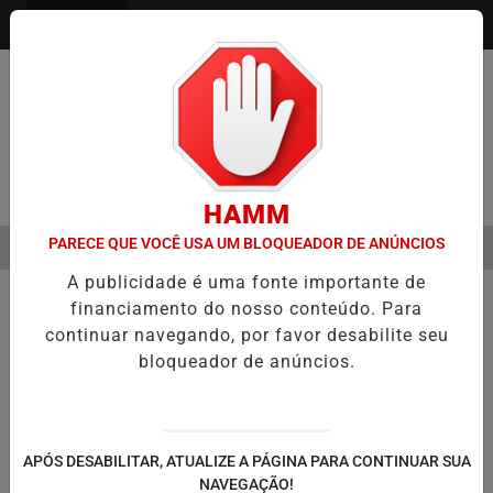
Entrar
Pesquisar Notícia
HAMM
PARECE QUE VOCÊ USA UM BLOQUEADOR DE ANÚNCIOS
MENU
SEMESTRE É A VIRADA DO VAREJO ÓPTICO EM 2026
WELTON LEMO
A publicidade é uma fonte importante de
EM ALTA
financiamento do nosso conteúdo. Para
continuar navegando, por favor desabilite seu
bloqueador de anúncios.
APÓS DESABILITAR, ATUALIZE A PÁGINA PARA CONTINUAR SUA
NAVEGAÇÃO!