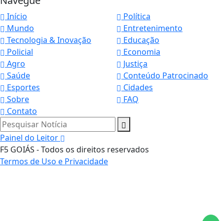
Navegue
Início
Política
Mundo
Entretenimento
Tecnologia & Inovação
Educação
Policial
Economia
Agro
Justiça
Saúde
Conteúdo Patrocinado
Esportes
Cidades
Sobre
FAQ
Contato
Pesquisar Notícia
Painel do Leitor
F5 GOIÁS - Todos os direitos reservados
Termos de Uso e Privacidade
Termos de Uso e Privacidade
Esse site utiliza cookies para melhorar sua
experiência de navegação. Ao continuar o acesso,
entendemos que você concorda com nossos Termos
de Uso e Privacidade.
PARA MAIS INFORMAÇÕES,
ACESSE NOSSOS TERMOS