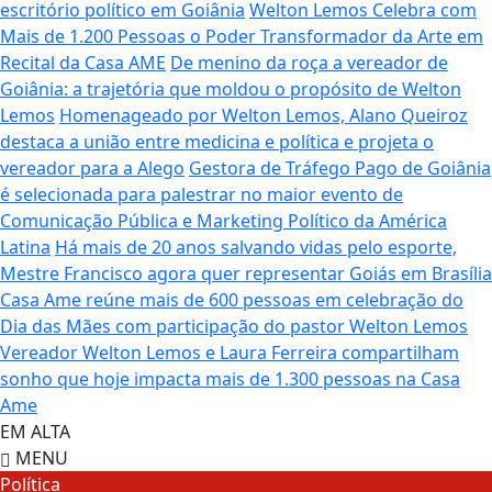
escritório político em Goiânia
Welton Lemos Celebra com
Mais de 1.200 Pessoas o Poder Transformador da Arte em
Recital da Casa AME
De menino da roça a vereador de
Goiânia: a trajetória que moldou o propósito de Welton
Lemos
Homenageado por Welton Lemos, Alano Queiroz
destaca a união entre medicina e política e projeta o
vereador para a Alego
Gestora de Tráfego Pago de Goiânia
é selecionada para palestrar no maior evento de
Comunicação Pública e Marketing Político da América
Latina
Há mais de 20 anos salvando vidas pelo esporte,
Mestre Francisco agora quer representar Goiás em Brasília
Casa Ame reúne mais de 600 pessoas em celebração do
Dia das Mães com participação do pastor Welton Lemos
Vereador Welton Lemos e Laura Ferreira compartilham
sonho que hoje impacta mais de 1.300 pessoas na Casa
Ame
EM ALTA
MENU
Política