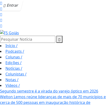
Entrar
Pesquisar Notícia
Início
/
Podcasts
/
Colunas
/
Edições
/
Notícias
/
Colunistas
/
Notas
/
Vídeos
/
Segundo semestre é a virada do varejo óptico em 2026
Welton Lemos reúne lideranças de mais de 70 municípios e
cerca de 500 pessoas em inauguração histórica de