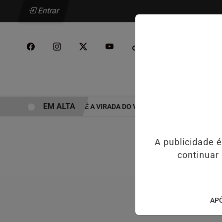
Entrar
/
INÍCIO
PODCAST
EM ALTA
SEGUNDO SEMESTRE É A VIRADA DO VAREJO ÓPTICO EM 2026
A publicidade 
continuar
APÓ