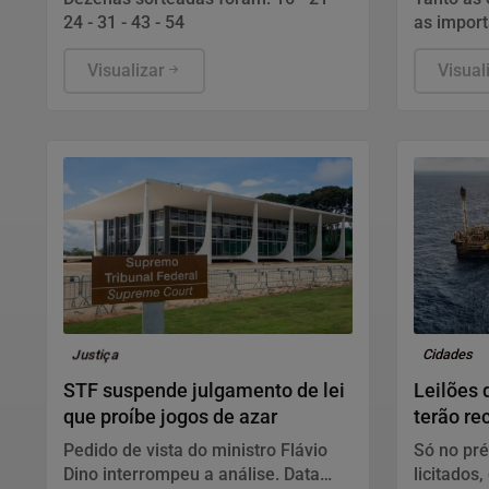
24 - 31 - 43 - 54
as impor
em relaç
Visualizar
ano pass
Visual
Justiça
Cidades
STF suspende julgamento de lei
Leilões 
que proíbe jogos de azar
terão re
disputa
Pedido de vista do ministro Flávio
Só no pré
Dino interrompeu a análise. Data
licitados