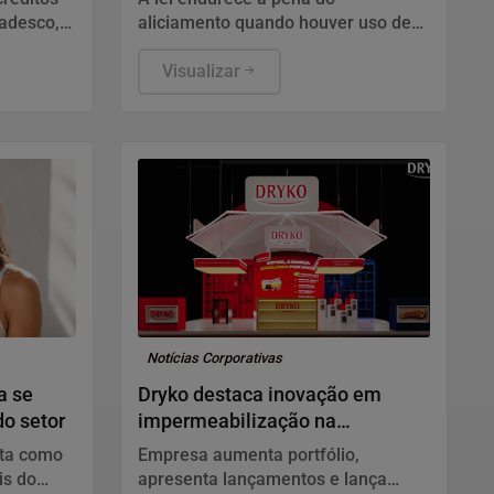
radesco,
aliciamento quando houver uso de
terá
inteligência artificial (IA), deepfake,
la
perfis falsos, promessa de
Visualizar
ada em
vantagem ou aproveitamento de
relação de confiança.
Notícias Corporativas
a se
Dryko destaca inovação em
o setor
impermeabilização na
Construsul
nta como
Empresa aumenta portfólio,
is do
apresenta lançamentos e lança