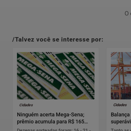
O 
/Talvez você se interesse por:
Cidades
Cidades
Ninguém acerta Mega-Sena;
Balança 
prêmio acumula para R$ 165
superávi
milhões
Dezenas sorteadas foram: 16 - 21 -
Tanto as 