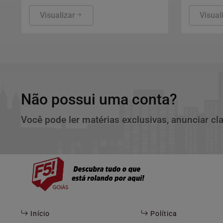
para retomada do julgamento não
do Petról
foi definida.
Visualizar
Biocombu
Visual
Não possui uma conta?
Você pode ler matérias exclusivas, anunciar cl
Início
Política