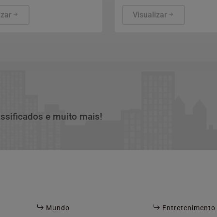
eo, Gás Natural e
mercado brasileiro de sup
stíveis (ANP).
izar
que faturou R$ 7,6 bilhões
Visualizar
Para Gustavo Magalhães, 
Dreams Nutrition, marca d
exclusivamente à mulher ad
avanço reflete uma consu
mais exigente e a chegada
formatos alternativos à cáp
como o filme orodispersíve
assificados e muito mais!
Mundo
Entretenimento