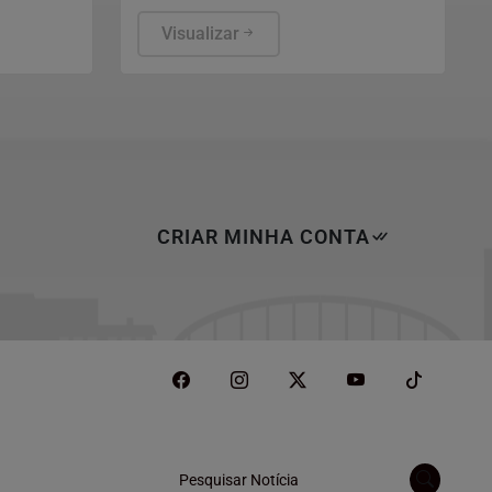
lementos,
tecnologias para
 em 2025.
impermeabilizantes voltadas ao
Visualizar
CEO da
desempenho, à resistência e à
edicada
sustentabilidade, durante a feira.
ulta, o
Marca fortalece ainda liderança na
midora
produção de fitas asfálticas
 de
sula,
l
CRIAR MINHA CONTA
Pesquisar Notícia