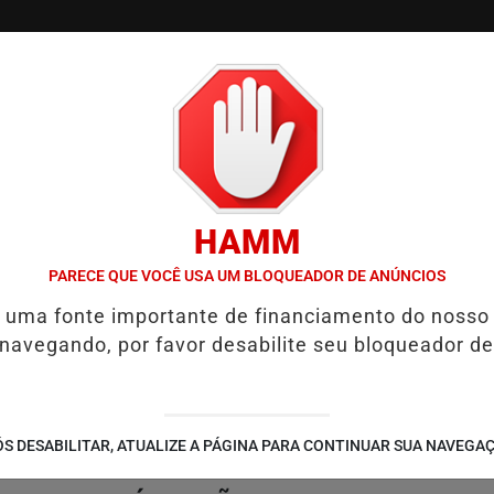
/
/
/
/
S
COLUNAS
EDIÇÕES
NOTÍCIAS
COLUNISTA
HAMM
WELTON LEMOS REÚNE LIDERANÇAS DE MAIS DE 70 MUNICÍPIOS E CE
PARECE QUE VOCÊ USA UM BLOQUEADOR DE ANÚNCIOS
é uma fonte importante de financiamento do nosso
 navegando, por favor desabilite seu bloqueador de
S DESABILITAR, ATUALIZE A PÁGINA PARA CONTINUAR SUA NAVEGA