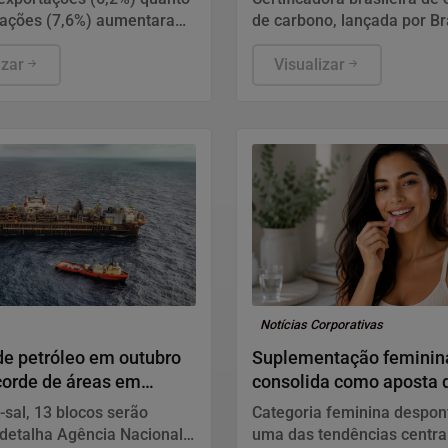
tações (7,6%) aumentaram
de carbono, lançada por B
ão ao mesmo período do
BNDES e Fundo Ecogreen, 
ado.
izar
metodologias revisadas pe
Visualizar
agência global especializ
ratings de carbono.
Notícias Corporativas
de petróleo em outubro
Suplementação feminin
corde de áreas em
consolida como aposta d
-sal, 13 blocos serão
Categoria feminina despo
, detalha Agência Nacional
uma das tendências centra