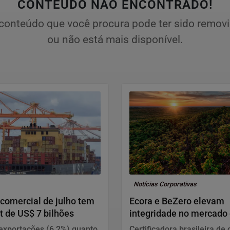
CONTEÚDO NÃO ENCONTRADO!
conteúdo que você procura pode ter sido remov
ou não está mais disponível.
Notícias Corporativas
comercial de julho tem
Ecora e BeZero elevam
t de US$ 7 bilhões
integridade no mercado
carbono
exportações (6,2%) quanto
Certificadora brasileira de 