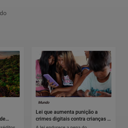
ido
Mundo
Lei que aumenta punição a
 de
crimes digitais contra crianças é
sancionada
créditos
A lei endurece a pena do