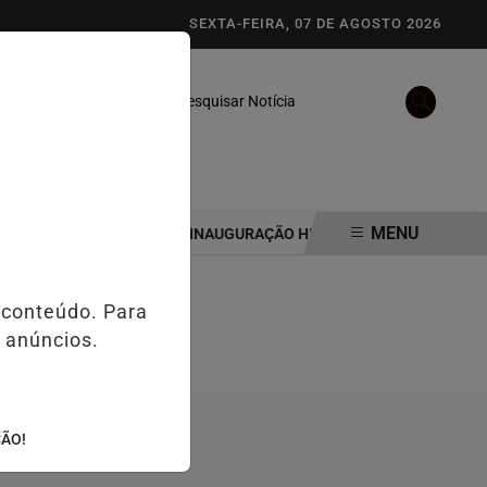
SEXTA-FEIRA, 07 DE AGOSTO 2026
Pesquisar Notícia
/
/
S
NOTAS
VÍDEOS
MENU
RCA DE 500 PESSOAS EM INAUGURAÇÃO HISTÓRICA DE ESCRITÓRIO 
 conteúdo. Para
 anúncios.
ÇÃO!