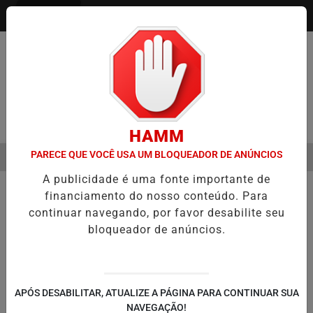
Entrar
Pesquisar Notícia
HAMM
PARECE QUE VOCÊ USA UM BLOQUEADOR DE ANÚNCIOS
MENU
O SEMESTRE É A VIRADA DO VAREJO ÓPTICO EM 2026
WELTON LE
A publicidade é uma fonte importante de
EM ALTA
financiamento do nosso conteúdo. Para
continuar navegando, por favor desabilite seu
bloqueador de anúncios.
APÓS DESABILITAR, ATUALIZE A PÁGINA PARA CONTINUAR SUA
NAVEGAÇÃO!