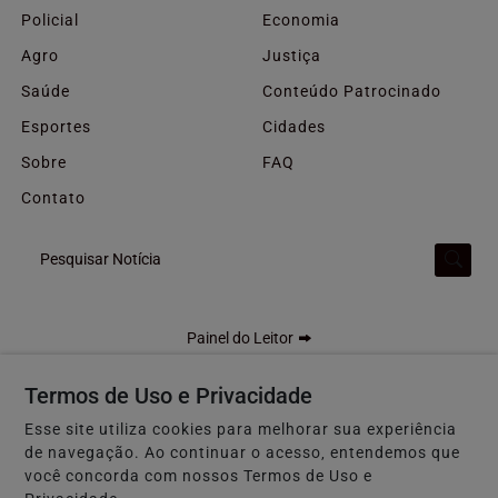
Policial
Economia
Agro
Justiça
Saúde
Conteúdo Patrocinado
Esportes
Cidades
Sobre
FAQ
Contato
Pesquisar Notícia
Painel do Leitor
Termos de Uso e Privacidade
Esse site utiliza cookies para melhorar sua experiência
F5 GOIÁS - Todos os direitos reservados
de navegação. Ao continuar o acesso, entendemos que
Termos de Uso e Privacidade
você concorda com nossos Termos de Uso e