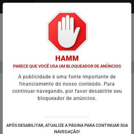
Entrar
Pesquisar Notícia
HAMM
PARECE QUE VOCÊ USA UM BLOQUEADOR DE ANÚNCIOS
MENU
SEMESTRE É A VIRADA DO VAREJO ÓPTICO EM 2026
WELTON LEMO
A publicidade é uma fonte importante de
EM ALTA
financiamento do nosso conteúdo. Para
continuar navegando, por favor desabilite seu
bloqueador de anúncios.
APÓS DESABILITAR, ATUALIZE A PÁGINA PARA CONTINUAR SUA
NAVEGAÇÃO!