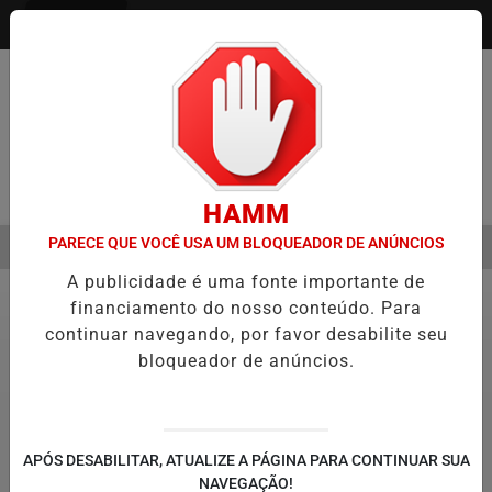
Entrar
Pesquisar Notícia
HAMM
PARECE QUE VOCÊ USA UM BLOQUEADOR DE ANÚNCIOS
MENU
SEMESTRE É A VIRADA DO VAREJO ÓPTICO EM 2026
WELTON LEMO
A publicidade é uma fonte importante de
EM ALTA
financiamento do nosso conteúdo. Para
Política
18
continuar navegando, por favor desabilite seu
bloqueador de anúncios.
Thiago Cristino/Câmara dos Deputados
Projeto libera fundos de pensão de limite
APÓS DESABILITAR, ATUALIZE A PÁGINA PARA CONTINUAR SUA
NAVEGAÇÃO!
de juros em empréstimos