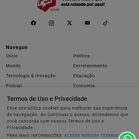
Navegue
Início
Política
Mundo
Entretenimento
Tecnologia & Inovação
Educação
Policial
Economia
Agro
Justiça
Termos de Uso e Privacidade
Saúde
Conteúdo Patrocinado
Esse site utiliza cookies para melhorar sua experiência
de navegação. Ao continuar o acesso, entendemos que
Esportes
Cidades
você concorda com nossos Termos de Uso e
Sobre
FAQ
Privacidade.
Contato
PARA MAIS INFORMAÇÕES,
ACESSE NOSSOS TERMOS