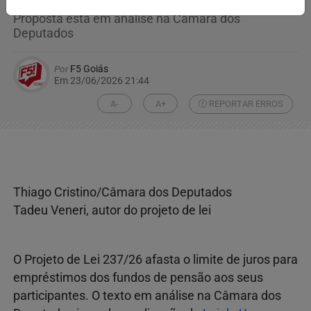
Proposta está em análise na Câmara dos
Deputados
Por
F5 Goiás
Em 23/06/2026 21:44
A-
A+
REPORTAR ERROS
Thiago Cristino/Câmara dos Deputados
Tadeu Veneri, autor do projeto de lei
O Projeto de Lei 237/26 afasta o limite de juros para
empréstimos dos fundos de pensão aos seus
participantes. O texto em análise na Câmara dos