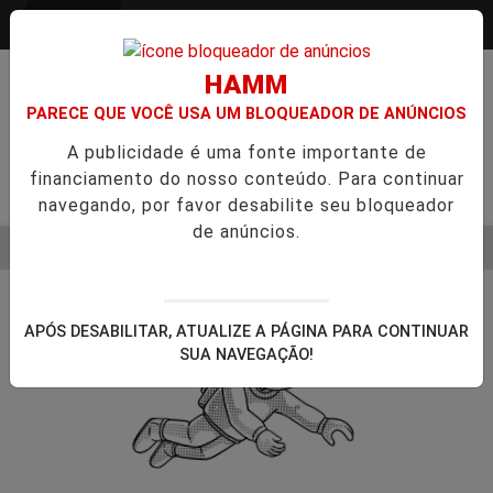
Entrar
HAMM
PARECE QUE VOCÊ USA UM BLOQUEADOR DE ANÚNCIOS
A publicidade é uma fonte importante de
financiamento do nosso conteúdo. Para continuar
Pesquisar Notícia
navegando, por favor desabilite seu bloqueador
de anúncios.
MENU
O SEMESTRE É A VIRADA DO VAREJO ÓPTICO EM 2026
WELT
EM ALTA
APÓS DESABILITAR, ATUALIZE A PÁGINA PARA CONTINUAR
SUA NAVEGAÇÃO!