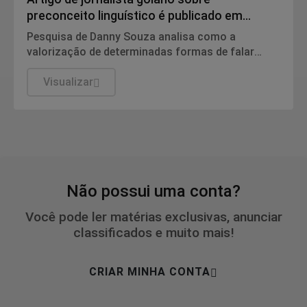
preconceito linguístico é publicado em
revista científica Qualis B1
Pesquisa de Danny Souza analisa como a
valorização de determinadas formas de falar
pode contribuir para a reprodução de
desigualdades sociais na escola e no mercado de
Visualizar
trabalho.
Não possui uma conta?
Você pode ler matérias exclusivas, anunciar
classificados e muito mais!
CRIAR MINHA CONTA