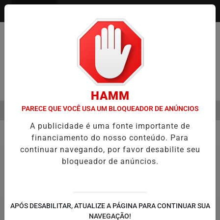
Entrar
Pesquisar Notícia
HAMM
PARECE QUE VOCÊ USA UM BLOQUEADOR DE ANÚNCIOS
MENU
EMESTRE É A VIRADA DO VAREJO ÓPTICO EM 2026
WELTON LEMOS
A publicidade é uma fonte importante de
EM ALTA
financiamento do nosso conteúdo. Para
Política
5
continuar navegando, por favor desabilite seu
bloqueador de anúncios.
APÓS DESABILITAR, ATUALIZE A PÁGINA PARA CONTINUAR SUA
NAVEGAÇÃO!