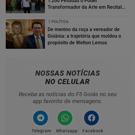
1.200 Pessoas o Poder
Transformador da Arte em Recital
03
da...
POLÍTICA
De menino da roça a vereador de
Goiânia: a trajetória que moldou o
propósito de Welton Lemos
04
NOSSAS NOTÍCIAS
NO CELULAR
Receba as notícias do F5 Goiás no seu
app favorito de mensagens.
Telegram
Whatsapp
Facebook