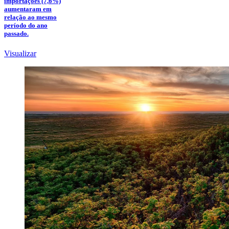
importações (7,6%)
aumentaram em
relação ao mesmo
período do ano
passado.
Visualizar