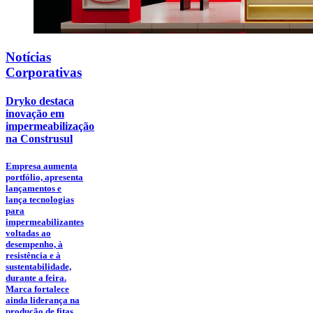
Notícias
Corporativas
Dryko destaca
inovação em
impermeabilização
na Construsul
Empresa aumenta
portfólio, apresenta
lançamentos e
lança tecnologias
para
impermeabilizantes
voltadas ao
desempenho, à
resistência e à
sustentabilidade,
durante a feira.
Marca fortalece
ainda liderança na
produção de fitas