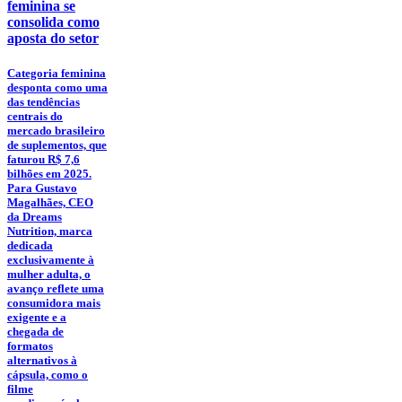
feminina se
consolida como
aposta do setor
Categoria feminina
desponta como uma
das tendências
centrais do
mercado brasileiro
de suplementos, que
faturou R$ 7,6
bilhões em 2025.
Para Gustavo
Magalhães, CEO
da Dreams
Nutrition, marca
dedicada
exclusivamente à
mulher adulta, o
avanço reflete uma
consumidora mais
exigente e a
chegada de
formatos
alternativos à
cápsula, como o
filme