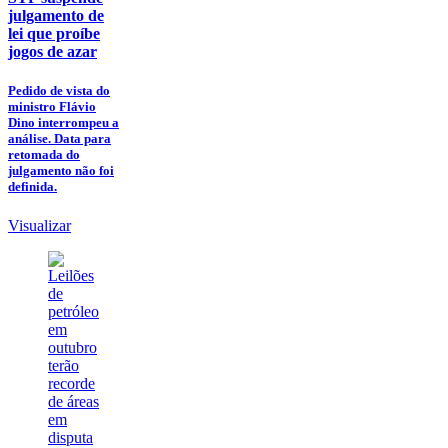
julgamento de
lei que proíbe
jogos de azar
Pedido de vista do
ministro Flávio
Dino interrompeu a
análise. Data para
retomada do
julgamento não foi
definida.
Visualizar