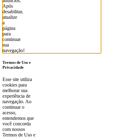
anúncios.
Após
desabilitar,
atualize
a
página
para
continuar
sua
navegação!
Termos de Uso e
Privacidade
Esse site utiliza
cookies para
melhorar sua
experiência de
navegação. Ao
continuar o
acesso,
entendemos que
você concorda
com nossos
Termos de Uso e