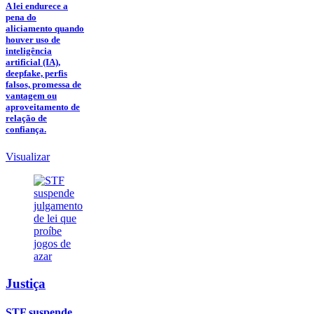
A lei endurece a
pena do
aliciamento quando
houver uso de
inteligência
artificial (IA),
deepfake, perfis
falsos, promessa de
vantagem ou
aproveitamento de
relação de
confiança.
Visualizar
Justiça
STF suspende