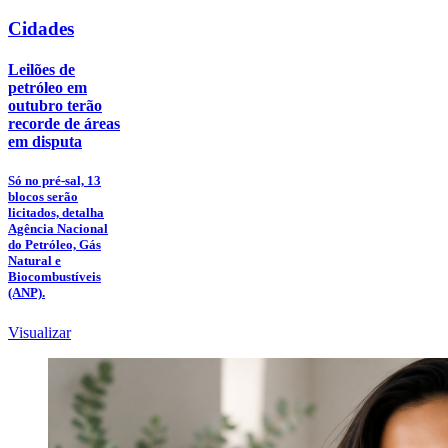
Cidades
Leilões de
petróleo em
outubro terão
recorde de áreas
em disputa
Só no pré-sal, 13
blocos serão
licitados, detalha
Agência Nacional
do Petróleo, Gás
Natural e
Biocombustíveis
(ANP).
Visualizar