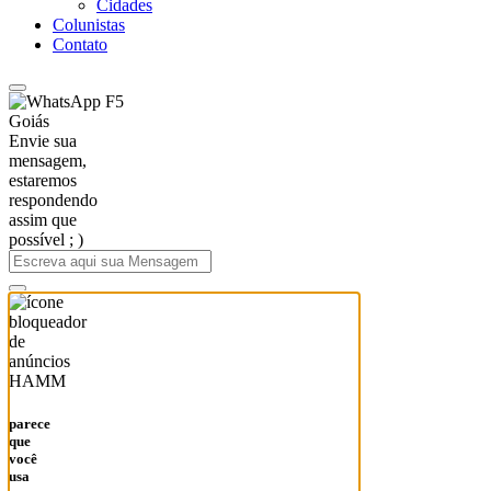
Cidades
Colunistas
Contato
F5
Goiás
Envie sua
mensagem,
estaremos
respondendo
assim que
possível ; )
HAMM
parece
que
você
usa