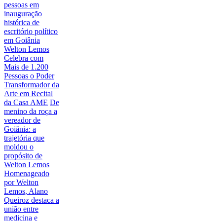
pessoas em
inauguração
histórica de
escritório político
em Goiânia
Welton Lemos
Celebra com
Mais de 1.200
Pessoas o Poder
Transformador da
Arte em Recital
da Casa AME
De
menino da roça a
vereador de
Goiânia: a
trajetória que
moldou o
propósito de
Welton Lemos
Homenageado
por Welton
Lemos, Alano
Queiroz destaca a
união entre
medicina e