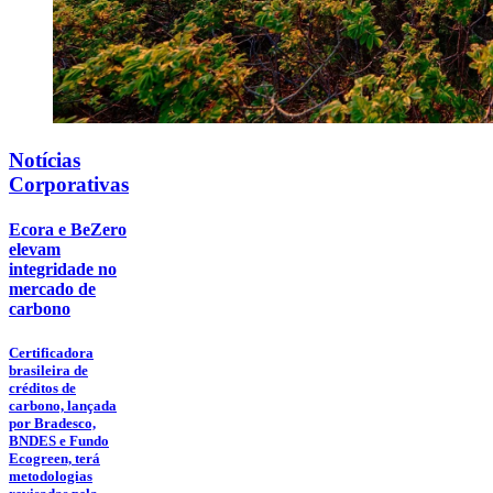
Notícias
Corporativas
Ecora e BeZero
elevam
integridade no
mercado de
carbono
Certificadora
brasileira de
créditos de
carbono, lançada
por Bradesco,
BNDES e Fundo
Ecogreen, terá
metodologias