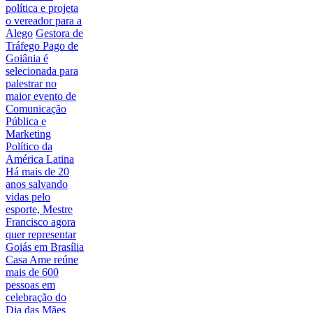
política e projeta
o vereador para a
Alego
Gestora de
Tráfego Pago de
Goiânia é
selecionada para
palestrar no
maior evento de
Comunicação
Pública e
Marketing
Político da
América Latina
Há mais de 20
anos salvando
vidas pelo
esporte, Mestre
Francisco agora
quer representar
Goiás em Brasília
Casa Ame reúne
mais de 600
pessoas em
celebração do
Dia das Mães