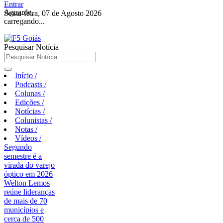
Entrar
Aguarde,
Sexta-feira, 07 de Agosto 2026
carregando...
Pesquisar Notícia
Início
/
Podcasts
/
Colunas
/
Edições
/
Notícias
/
Colunistas
/
Notas
/
Vídeos
/
Segundo
semestre é a
virada do varejo
óptico em 2026
Welton Lemos
reúne lideranças
de mais de 70
municípios e
cerca de 500