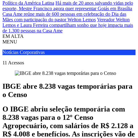
Político da América Latina
Há mais de 20 anos salvando vidas pelo
esporte, Mestre Francisco agora quer representar Goiás em Brasília
Casa Ame reúne mais de 600 pessoas em celebração do Dia das
Mães com participação do pastor Welton Lemos
Vereador Welton
Lemos e Laura Ferreira compartilham sonho que hoje impacta mais
de 1.300 pessoas na Casa Ame
EM ALTA
MENU
Notícias Corporativas
11
Acessos
IBGE abre 8.238 vagas temporárias para
o Censo
O IBGE abriu seleção temporária com
8.238 vagas para o 12º Censo
Agropecuário, com salários de R$ 2.128 a
R$ 4.008 e benefícios. As inscrições vão de