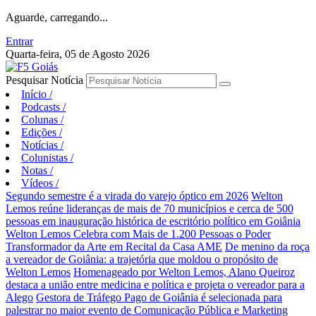
Aguarde, carregando...
Entrar
Quarta-feira, 05 de Agosto 2026
Pesquisar Notícia
Início
/
Podcasts
/
Colunas
/
Edições
/
Notícias
/
Colunistas
/
Notas
/
Vídeos
/
Segundo semestre é a virada do varejo óptico em 2026
Welton
Lemos reúne lideranças de mais de 70 municípios e cerca de 500
pessoas em inauguração histórica de escritório político em Goiânia
Welton Lemos Celebra com Mais de 1.200 Pessoas o Poder
Transformador da Arte em Recital da Casa AME
De menino da roça
a vereador de Goiânia: a trajetória que moldou o propósito de
Welton Lemos
Homenageado por Welton Lemos, Alano Queiroz
destaca a união entre medicina e política e projeta o vereador para a
Alego
Gestora de Tráfego Pago de Goiânia é selecionada para
palestrar no maior evento de Comunicação Pública e Marketing