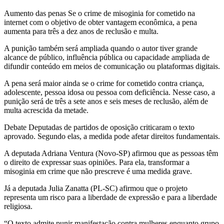
Aumento das penas Se o crime de misoginia for cometido na
internet com o objetivo de obter vantagem econômica, a pena
aumenta para três a dez anos de reclusão e multa.
A punição também será ampliada quando o autor tiver grande
alcance de público, influência pública ou capacidade ampliada de
difundir conteúdo em meios de comunicação ou plataformas digitais.
A pena será maior ainda se o crime for cometido contra criança,
adolescente, pessoa idosa ou pessoa com deficiência. Nesse caso, a
punição será de três a sete anos e seis meses de reclusão, além de
multa acrescida da metade.
Debate Deputadas de partidos de oposição criticaram o texto
aprovado. Segundo elas, a medida pode afetar direitos fundamentais.
A deputada Adriana Ventura (Novo-SP) afirmou que as pessoas têm
o direito de expressar suas opiniões. Para ela, transformar a
misoginia em crime que não prescreve é uma medida grave.
Já a deputada Julia Zanatta (PL-SC) afirmou que o projeto
representa um risco para a liberdade de expressão e para a liberdade
religiosa.
“O texto admite punir manifestação contra mulheres enquanto grupo