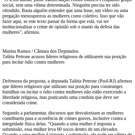
social, sem uma vítima determinada. Ninguém precisa ter sido
ofendido. Basta alguém entender que uma frase, um vídeo ou uma
pregação menosprezou as mulheres como coletivo. Isso que vão
fazer aqui, se este texto passar da forma que está, vai ser
institucionalizar o crime de opinião sob o manto da defesa das
mulheres”, afirmou.
Marina Ramos / Câmara dos Deputados
Talíria Petrone acusou líderes religiosos de utilizarem sua posição
para incitar ódio contra mulheres
Defensora da proposta, a deputada Talíria Petrone (Psol-RJ) afirmou
que líderes religiosos que utilizam sua posição para constranger,
humilhar ou incitar o ódio contra mulheres não estão exercendo a
liberdade religiosa, mas praticando uma conduta que deve ser
considerada crime.
Segundo a parlamentar, discursos que desvalorizam as mulheres
contribuem para a ocorrência de crimes graves, inclusive contra a
integridade física delas. “Quando a uma mulher é imposta a
submissão, essa mulher leva 60 socos dentro de um elevador.
Quando a uma mulher é imposta a submissão, ela pode ser vítima de