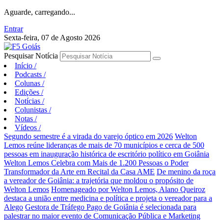
Aguarde, carregando...
Entrar
Sexta-feira, 07 de Agosto 2026
Pesquisar Notícia
Início
/
Podcasts
/
Colunas
/
Edições
/
Notícias
/
Colunistas
/
Notas
/
Vídeos
/
Segundo semestre é a virada do varejo óptico em 2026
Welton
Lemos reúne lideranças de mais de 70 municípios e cerca de 500
pessoas em inauguração histórica de escritório político em Goiânia
Welton Lemos Celebra com Mais de 1.200 Pessoas o Poder
Transformador da Arte em Recital da Casa AME
De menino da roça
a vereador de Goiânia: a trajetória que moldou o propósito de
Welton Lemos
Homenageado por Welton Lemos, Alano Queiroz
destaca a união entre medicina e política e projeta o vereador para a
Alego
Gestora de Tráfego Pago de Goiânia é selecionada para
palestrar no maior evento de Comunicação Pública e Marketing