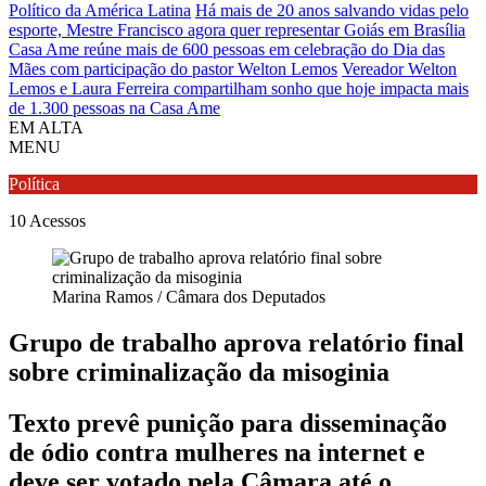
Político da América Latina
Há mais de 20 anos salvando vidas pelo
esporte, Mestre Francisco agora quer representar Goiás em Brasília
Casa Ame reúne mais de 600 pessoas em celebração do Dia das
Mães com participação do pastor Welton Lemos
Vereador Welton
Lemos e Laura Ferreira compartilham sonho que hoje impacta mais
de 1.300 pessoas na Casa Ame
EM ALTA
MENU
Política
10
Acessos
Marina Ramos / Câmara dos Deputados
Grupo de trabalho aprova relatório final
sobre criminalização da misoginia
Texto prevê punição para disseminação
de ódio contra mulheres na internet e
deve ser votado pela Câmara até o