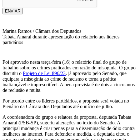
ENVIAR
Marina Ramos / Câmara dos Deputados
Tabata Amaral durante apresentação do relatório aos líderes
partidários
Foi aprovado nesta terça-feira (16) o relatório final do grupo de
trabalho sobre os crimes praticados em razão de misoginia. O grupo
discutiu o
Projeto de Lei 896/23
, já aprovado pelo Senado, que
equipara a misoginia ao crime de racismo e torna a prática
inafiançável e imprescritível. A pena prevista é de dois a cinco anos
de reclusão e multa.
Por acordo entre os líderes partidários, a proposta será votada no
Plenário da Câmara dos Deputados até o início de julho.
A coordenadora do grupo e relatora da proposta, deputada Tabata
Amaral (PSB-SP), sugeriu alterações no texto do Senado. A
principal mudança é criar penas para a disseminação de ódio contra
mulheres na internet. Para defender a medida, a deputada citou o
caso recente de uma jovem que morreu após cair de uma ponte