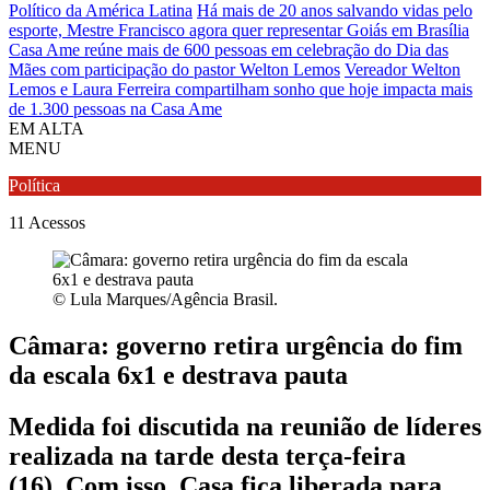
Político da América Latina
Há mais de 20 anos salvando vidas pelo
esporte, Mestre Francisco agora quer representar Goiás em Brasília
Casa Ame reúne mais de 600 pessoas em celebração do Dia das
Mães com participação do pastor Welton Lemos
Vereador Welton
Lemos e Laura Ferreira compartilham sonho que hoje impacta mais
de 1.300 pessoas na Casa Ame
EM ALTA
MENU
Política
11
Acessos
© Lula Marques/Agência Brasil.
Câmara: governo retira urgência do fim
da escala 6x1 e destrava pauta
Medida foi discutida na reunião de líderes
realizada na tarde desta terça-feira
(16). Com isso, Casa fica liberada para