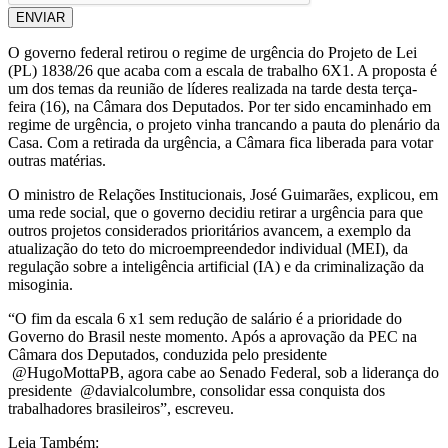
ENVIAR
O governo federal retirou o regime de urgência do Projeto de Lei
(PL) 1838/26 que acaba com a escala de trabalho 6X1. A proposta é
um dos temas da reunião de líderes realizada na tarde desta terça-
feira (16), na Câmara dos Deputados. Por ter sido encaminhado em
regime de urgência, o projeto vinha trancando a pauta do plenário da
Casa. Com a retirada da urgência, a Câmara fica liberada para votar
outras matérias.
O ministro de Relações Institucionais, José Guimarães, explicou, em
uma rede social, que o governo decidiu retirar a urgência para que
outros projetos considerados prioritários avancem, a exemplo da
atualização do teto do microempreendedor individual (MEI), da
regulação sobre a inteligência artificial (IA) e da criminalização da
misoginia.
“O fim da escala 6 x1 sem redução de salário é a prioridade do
Governo do Brasil neste momento. Após a aprovação da PEC na
Câmara dos Deputados, conduzida pelo presidente
@HugoMottaPB, agora cabe ao Senado Federal, sob a liderança do
presidente @davialcolumbre, consolidar essa conquista dos
trabalhadores brasileiros”, escreveu.
Leia Também: