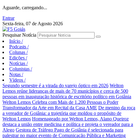
Aguarde, carregando...
Entrar
Sexta-feira, 07 de Agosto 2026
Pesquisar Notícia
Início
/
Podcasts
/
Colunas
/
Edições
/
Notícias
/
Colunistas
/
Notas
/
Vídeos
/
Segundo semestre é a virada do varejo óptico em 2026
Welton
Lemos reúne lideranças de mais de 70 municípios e cerca de 500
pessoas em inauguração histórica de escritório político em Goiânia
Welton Lemos Celebra com Mais de 1.200 Pessoas o Poder
Transformador da Arte em Recital da Casa AME
De menino da roça
a vereador de Goiânia: a trajetória que moldou o propósito de
Welton Lemos
Homenageado por Welton Lemos, Alano Queiroz
destaca a união entre medicina e política e projeta o vereador para a
Alego
Gestora de Tráfego Pago de Goiânia é selecionada para
palestrar no maior evento de Comunicação Pública e Marketing