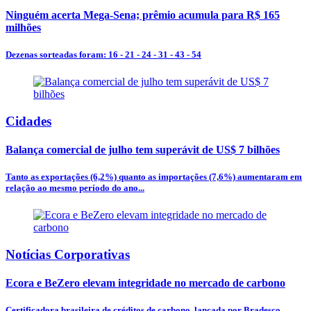
Ninguém acerta Mega-Sena; prêmio acumula para R$ 165
milhões
Dezenas sorteadas foram: 16 - 21 - 24 - 31 - 43 - 54
Cidades
Balança comercial de julho tem superávit de US$ 7 bilhões
Tanto as exportações (6,2%) quanto as importações (7,6%) aumentaram em
relação ao mesmo período do ano...
Notícias Corporativas
Ecora e BeZero elevam integridade no mercado de carbono
Certificadora brasileira de créditos de carbono, lançada por Bradesco,