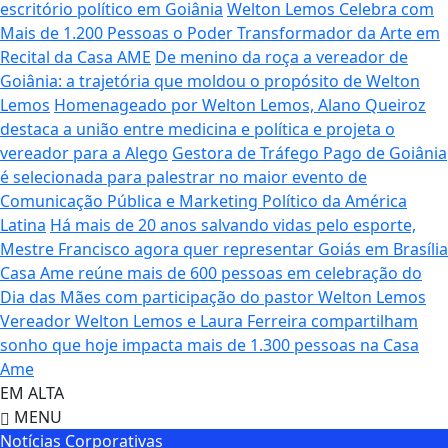
escritório político em Goiânia
Welton Lemos Celebra com
Mais de 1.200 Pessoas o Poder Transformador da Arte em
Recital da Casa AME
De menino da roça a vereador de
Goiânia: a trajetória que moldou o propósito de Welton
Lemos
Homenageado por Welton Lemos, Alano Queiroz
destaca a união entre medicina e política e projeta o
vereador para a Alego
Gestora de Tráfego Pago de Goiânia
é selecionada para palestrar no maior evento de
Comunicação Pública e Marketing Político da América
Latina
Há mais de 20 anos salvando vidas pelo esporte,
Mestre Francisco agora quer representar Goiás em Brasília
Casa Ame reúne mais de 600 pessoas em celebração do
Dia das Mães com participação do pastor Welton Lemos
Vereador Welton Lemos e Laura Ferreira compartilham
sonho que hoje impacta mais de 1.300 pessoas na Casa
Ame
EM ALTA
MENU
Notícias Corporativas