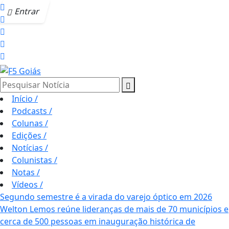
Entrar
Pesquisar Notícia
Início
/
Podcasts
/
Colunas
/
Edições
/
Notícias
/
Colunistas
/
Notas
/
Vídeos
/
Segundo semestre é a virada do varejo óptico em 2026
Welton Lemos reúne lideranças de mais de 70 municípios e
cerca de 500 pessoas em inauguração histórica de