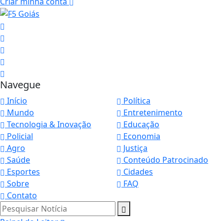
Criar minha conta
Navegue
Início
Política
Mundo
Entretenimento
Tecnologia & Inovação
Educação
Policial
Economia
Agro
Justiça
Saúde
Conteúdo Patrocinado
Esportes
Cidades
Sobre
FAQ
Contato
Pesquisar Notícia