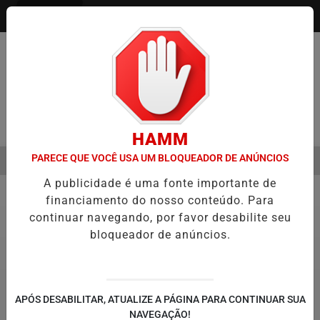
Entrar
Pesquisar Notícia
HAMM
PARECE QUE VOCÊ USA UM BLOQUEADOR DE ANÚNCIOS
MENU
EMESTRE É A VIRADA DO VAREJO ÓPTICO EM 2026
WELTON LEMOS
A publicidade é uma fonte importante de
EM ALTA
financiamento do nosso conteúdo. Para
Justiça
6
continuar navegando, por favor desabilite seu
bloqueador de anúncios.
APÓS DESABILITAR, ATUALIZE A PÁGINA PARA CONTINUAR SUA
NAVEGAÇÃO!