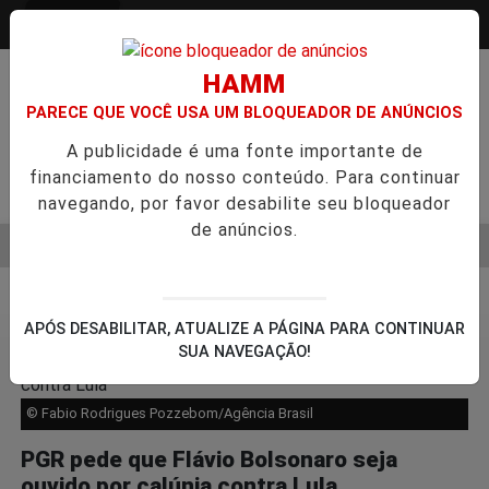
Entrar
HAMM
PARECE QUE VOCÊ USA UM BLOQUEADOR DE ANÚNCIOS
A publicidade é uma fonte importante de
financiamento do nosso conteúdo. Para continuar
Pesquisar Notícia
navegando, por favor desabilite seu bloqueador
de anúncios.
MENU
SEMESTRE É A VIRADA DO VAREJO ÓPTICO EM 2026
WELTON
EM ALTA
Justiça
8
APÓS DESABILITAR, ATUALIZE A PÁGINA PARA CONTINUAR
SUA NAVEGAÇÃO!
© Fabio Rodrigues Pozzebom/Agência Brasil
PGR pede que Flávio Bolsonaro seja
ouvido por calúnia contra Lula