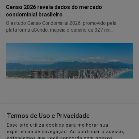
Censo 2026 revela dados do mercado
condominial brasileiro
O estudo Censo Condominial 2026, promovido pela
plataforma uCondo, mapeia o cenário de 327 mil...
Termos de Uso e Privacidade
NOTÍCIAS CORPORATIVAS
Esse site utiliza cookies para melhorar sua
experiência de navegação. Ao continuar o acesso,
Lazer de 32 mil m² vira argumento de venda no
entendemos que você concorda com nossos