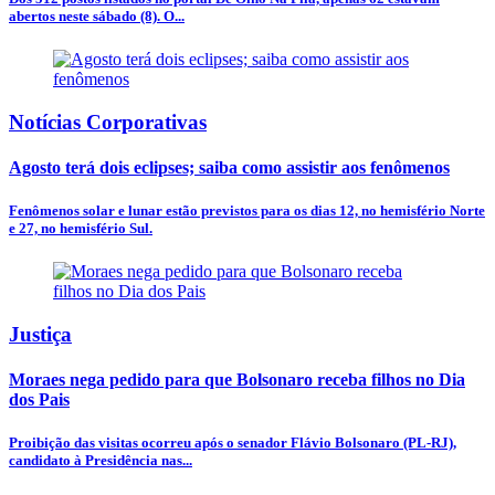
abertos neste sábado (8). O...
Notícias Corporativas
Agosto terá dois eclipses; saiba como assistir aos fenômenos
Fenômenos solar e lunar estão previstos para os dias 12, no hemisfério Norte
e 27, no hemisfério Sul.
Justiça
Moraes nega pedido para que Bolsonaro receba filhos no Dia
dos Pais
Proibição das visitas ocorreu após o senador Flávio Bolsonaro (PL-RJ),
candidato à Presidência nas...