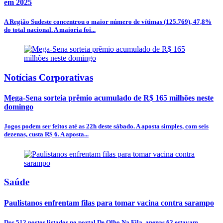
em 2025
A Região Sudeste concentrou o maior número de vítimas (125.769), 47,8%
do total nacional. A maioria foi...
Notícias Corporativas
Mega-Sena sorteia prêmio acumulado de R$ 165 milhões neste
domingo
Jogos podem ser feitos até as 22h deste sábado. A aposta simples, com seis
dezenas, custa R$ 6. A aposta...
Saúde
Paulistanos enfrentam filas para tomar vacina contra sarampo
Dos 512 postos listados no portal De Olho Na Fila, apenas 62 estavam