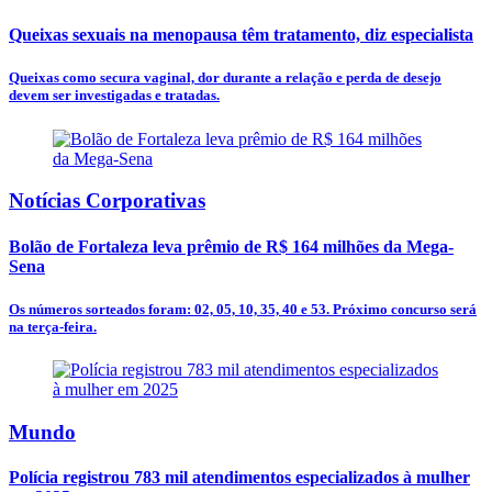
Queixas sexuais na menopausa têm tratamento, diz especialista
Queixas como secura vaginal, dor durante a relação e perda de desejo
devem ser investigadas e tratadas.
Notícias Corporativas
Bolão de Fortaleza leva prêmio de R$ 164 milhões da Mega-
Sena
Os números sorteados foram: 02, 05, 10, 35, 40 e 53. Próximo concurso será
na terça-feira.
Mundo
Polícia registrou 783 mil atendimentos especializados à mulher