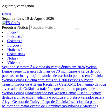
Aguarde, carregando...
Entrar
Segunda-feira, 10 de Agosto 2026
Pesquisar Notícia
Início
/
Podcasts
/
Colunas
/
Edições
/
Notícias
/
Colunistas
/
Notas
/
Vídeos
/
Segundo semestre é a virada do varejo óptico em 2026
Welton
Lemos reúne lideranças de mais de 70 municípios e cerca de 500
pessoas em inauguração histórica de escritório político em Goiânia
Welton Lemos Celebra com Mais de 1.200 Pessoas o Poder
Transformador da Arte em Recital da Casa AME
De menino da roça
a vereador de Goiânia: a trajetória que moldou o propósito de
Welton Lemos
Homenageado por Welton Lemos, Alano Queiroz
destaca a união entre medicina e política e projeta o vereador para a
Alego
Gestora de Tráfego Pago de Goiânia é selecionada para
palestrar no maior evento de Comunicação Pública e Marketing