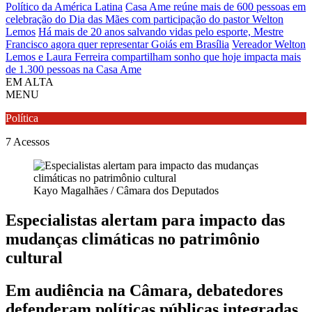
Político da América Latina
Casa Ame reúne mais de 600 pessoas em
celebração do Dia das Mães com participação do pastor Welton
Lemos
Há mais de 20 anos salvando vidas pelo esporte, Mestre
Francisco agora quer representar Goiás em Brasília
Vereador Welton
Lemos e Laura Ferreira compartilham sonho que hoje impacta mais
de 1.300 pessoas na Casa Ame
EM ALTA
MENU
Política
7
Acessos
Kayo Magalhães / Câmara dos Deputados
Especialistas alertam para impacto das
mudanças climáticas no patrimônio
cultural
Em audiência na Câmara, debatedores
defenderam políticas públicas integradas