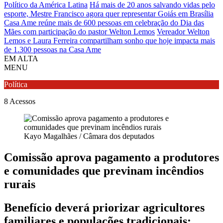
Político da América Latina
Há mais de 20 anos salvando vidas pelo
esporte, Mestre Francisco agora quer representar Goiás em Brasília
Casa Ame reúne mais de 600 pessoas em celebração do Dia das
Mães com participação do pastor Welton Lemos
Vereador Welton
Lemos e Laura Ferreira compartilham sonho que hoje impacta mais
de 1.300 pessoas na Casa Ame
EM ALTA
MENU
Política
8
Acessos
Kayo Magalhães / Câmara dos deputados
Comissão aprova pagamento a produtores
e comunidades que previnam incêndios
rurais
Benefício deverá priorizar agricultores
familiares e populações tradicionais;