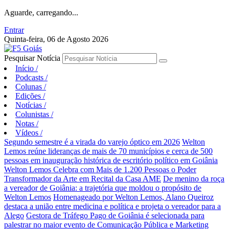
Aguarde, carregando...
Entrar
Quinta-feira, 06 de Agosto 2026
Pesquisar Notícia
Início
/
Podcasts
/
Colunas
/
Edições
/
Notícias
/
Colunistas
/
Notas
/
Vídeos
/
Segundo semestre é a virada do varejo óptico em 2026
Welton
Lemos reúne lideranças de mais de 70 municípios e cerca de 500
pessoas em inauguração histórica de escritório político em Goiânia
Welton Lemos Celebra com Mais de 1.200 Pessoas o Poder
Transformador da Arte em Recital da Casa AME
De menino da roça
a vereador de Goiânia: a trajetória que moldou o propósito de
Welton Lemos
Homenageado por Welton Lemos, Alano Queiroz
destaca a união entre medicina e política e projeta o vereador para a
Alego
Gestora de Tráfego Pago de Goiânia é selecionada para
palestrar no maior evento de Comunicação Pública e Marketing