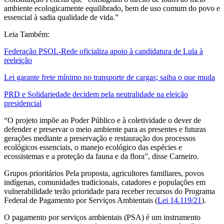
ambiente ecologicamente equilibrado, bem de uso comum do povo e
essencial à sadia qualidade de vida.”
Leia Também:
Federação PSOL-Rede oficializa apoio à candidatura de Lula à
reeleição
Lei garante frete mínimo no transporte de cargas; saiba o que muda
PRD e Solidariedade decidem pela neutralidade na eleição
presidencial
“O projeto impõe ao Poder Público e à coletividade o dever de
defender e preservar o meio ambiente para as presentes e futuras
gerações mediante a preservação e restauração dos processos
ecológicos essenciais, o manejo ecológico das espécies e
ecossistemas e a proteção da fauna e da flora”, disse Carneiro.
Grupos prioritários Pela proposta, agricultores familiares, povos
indígenas, comunidades tradicionais, catadores e populações em
vulnerabilidade terão prioridade para receber recursos do Programa
Federal de Pagamento por Serviços Ambientais (
Lei 14.119/21
).
O pagamento por serviços ambientais (PSA) é um instrumento