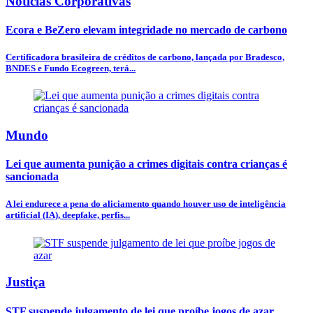
Notícias Corporativas
Ecora e BeZero elevam integridade no mercado de carbono
Certificadora brasileira de créditos de carbono, lançada por Bradesco,
BNDES e Fundo Ecogreen, terá...
Mundo
Lei que aumenta punição a crimes digitais contra crianças é
sancionada
A lei endurece a pena do aliciamento quando houver uso de inteligência
artificial (IA), deepfake, perfis...
Justiça
STF suspende julgamento de lei que proíbe jogos de azar