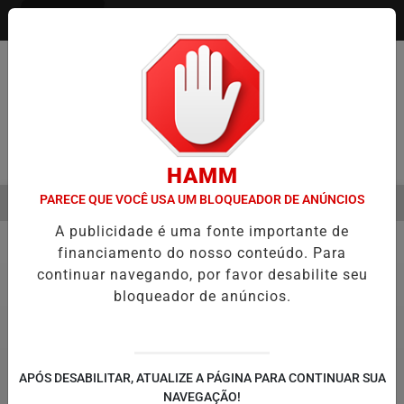
Entrar
Pesquisar Notícia
HAMM
PARECE QUE VOCÊ USA UM BLOQUEADOR DE ANÚNCIOS
MENU
DO VAREJO ÓPTICO EM 2026
WELTON LEMOS REÚNE LIDERANÇAS DE
A publicidade é uma fonte importante de
EM ALTA
financiamento do nosso conteúdo. Para
Notícias Corporativas
10
continuar navegando, por favor desabilite seu
bloqueador de anúncios.
APÓS DESABILITAR, ATUALIZE A PÁGINA PARA CONTINUAR SUA
NAVEGAÇÃO!