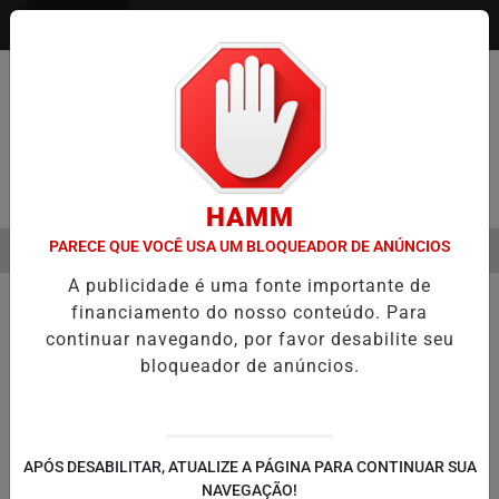
Entrar
Pesquisar Notícia
HAMM
PARECE QUE VOCÊ USA UM BLOQUEADOR DE ANÚNCIOS
MENU
SEMESTRE É A VIRADA DO VAREJO ÓPTICO EM 2026
WELTON LEMO
A publicidade é uma fonte importante de
EM ALTA
financiamento do nosso conteúdo. Para
continuar navegando, por favor desabilite seu
bloqueador de anúncios.
APÓS DESABILITAR, ATUALIZE A PÁGINA PARA CONTINUAR SUA
NAVEGAÇÃO!