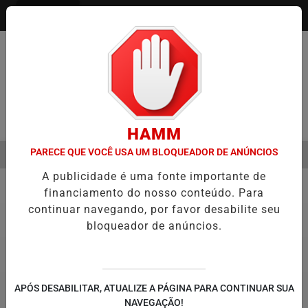
Entrar
Pesquisar Notícia
HAMM
PARECE QUE VOCÊ USA UM BLOQUEADOR DE ANÚNCIOS
MENU
ESTRE É A VIRADA DO VAREJO ÓPTICO EM 2026
WELTON LEMOS R
A publicidade é uma fonte importante de
EM ALTA
financiamento do nosso conteúdo. Para
Notícias Corporativas
4
continuar navegando, por favor desabilite seu
bloqueador de anúncios.
APÓS DESABILITAR, ATUALIZE A PÁGINA PARA CONTINUAR SUA
NAVEGAÇÃO!