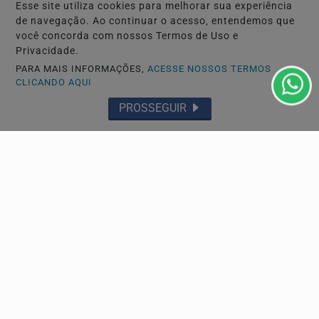
Esse site utiliza cookies para melhorar sua experiência
de navegação. Ao continuar o acesso, entendemos que
você concorda com nossos Termos de Uso e
Privacidade.
PARA MAIS INFORMAÇÕES,
ACESSE NOSSOS TERMOS
CLICANDO AQUI
NOTÍCIAS CORPORATIVAS
PROSSEGUIR
Imóvel ganha força como legado para futuras
gerações
No Dia dos Pais, executivo da Porte Engenharia e
Urbanismo aponta que planejamento patrimonial de
longo...