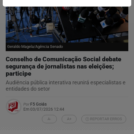
Geraldo Magela/Agência Senado
Conselho de Comunicação Social debate
segurança de jornalistas nas eleições;
participe
Audiência pública interativa reunirá especialistas e
entidades do setor
Por
F5 Goiás
Em 03/07/2026 12:44
A-
A+
REPORTAR ERROS