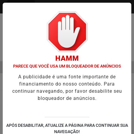
Entrar
Pesquisar Notícia
HAMM
PARECE QUE VOCÊ USA UM BLOQUEADOR DE ANÚNCIOS
MENU
ESTRE É A VIRADA DO VAREJO ÓPTICO EM 2026
WELTON LEMOS R
A publicidade é uma fonte importante de
EM ALTA
financiamento do nosso conteúdo. Para
Política
7
continuar navegando, por favor desabilite seu
bloqueador de anúncios.
APÓS DESABILITAR, ATUALIZE A PÁGINA PARA CONTINUAR SUA
NAVEGAÇÃO!