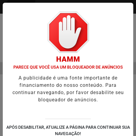
Entrar
Pesquisar Notícia
HAMM
PARECE QUE VOCÊ USA UM BLOQUEADOR DE ANÚNCIOS
MENU
MESTRE É A VIRADA DO VAREJO ÓPTICO EM 2026
WELTON LEMOS 
A publicidade é uma fonte importante de
EM ALTA
financiamento do nosso conteúdo. Para
Política
83
continuar navegando, por favor desabilite seu
bloqueador de anúncios.
APÓS DESABILITAR, ATUALIZE A PÁGINA PARA CONTINUAR SUA
NAVEGAÇÃO!