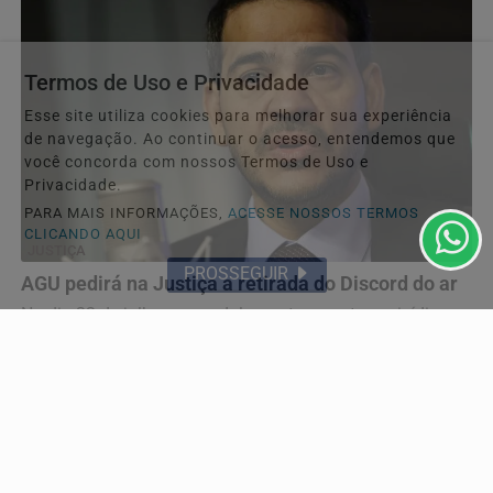
Termos de Uso e Privacidade
Esse site utiliza cookies para melhorar sua experiência
de navegação. Ao continuar o acesso, entendemos que
você concorda com nossos Termos de Uso e
Privacidade.
PARA MAIS INFORMAÇÕES,
ACESSE NOSSOS TERMOS
CLICANDO AQUI
JUSTIÇA
PROSSEGUIR
AGU pedirá na Justiça a retirada do Discord do ar
No dia 22 de julho, uma adolescente cometeu suicídio ao
vivo em uma transmissão na rede social.