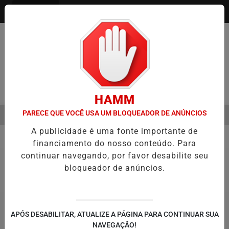
Entrar
Pesquisar Notícia
HAMM
PARECE QUE VOCÊ USA UM BLOQUEADOR DE ANÚNCIOS
MENU
SEMESTRE É A VIRADA DO VAREJO ÓPTICO EM 2026
WELTON LEMO
A publicidade é uma fonte importante de
EM ALTA
financiamento do nosso conteúdo. Para
Saúde
9
continuar navegando, por favor desabilite seu
bloqueador de anúncios.
APÓS DESABILITAR, ATUALIZE A PÁGINA PARA CONTINUAR SUA
NAVEGAÇÃO!