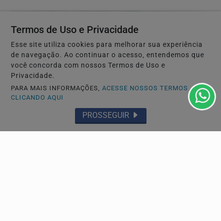
Termos de Uso e Privacidade
Esse site utiliza cookies para melhorar sua experiência
de navegação. Ao continuar o acesso, entendemos que
você concorda com nossos Termos de Uso e
Privacidade.
PARA MAIS INFORMAÇÕES,
ACESSE NOSSOS TERMOS
CLICANDO AQUI
CIDADES
PROSSEGUIR
Leilões de petróleo em outubro terão recorde de
áreas em disputa
Só no pré-sal, 13 blocos serão licitados, detalha Agência
Nacional do Petróleo, Gás Natural e...