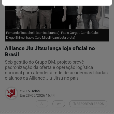
Fernando Tocachelli (camisa branca), Fabio Gurgel, Camila Caloi,
Diego Shimohirao e Caio Miceli (camiseta preta)
Alliance Jiu Jitsu lança loja oficial no
Brasil
Sob gestão do Grupo DM, projeto prevê
padronização da oferta e operação logística
nacional para atender à rede de academias filiadas
e alunos da Alliance Jiu Jitsu no país
Por
F5 Goiás
Em 28/05/2026 16:44
A-
A+
REPORTAR ERROS