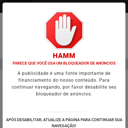
Entrar
Pesquisar Notícia
HAMM
PARECE QUE VOCÊ USA UM BLOQUEADOR DE ANÚNCIOS
MENU
A VIRADA DO VAREJO ÓPTICO EM 2026
WELTON LEMOS REÚNE LID
A publicidade é uma fonte importante de
EM ALTA
financiamento do nosso conteúdo. Para
Notícias Corporativas
9
continuar navegando, por favor desabilite seu
bloqueador de anúncios.
APÓS DESABILITAR, ATUALIZE A PÁGINA PARA CONTINUAR SUA
NAVEGAÇÃO!