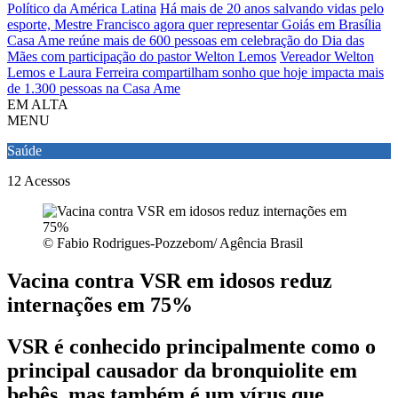
Político da América Latina
Há mais de 20 anos salvando vidas pelo
esporte, Mestre Francisco agora quer representar Goiás em Brasília
Casa Ame reúne mais de 600 pessoas em celebração do Dia das
Mães com participação do pastor Welton Lemos
Vereador Welton
Lemos e Laura Ferreira compartilham sonho que hoje impacta mais
de 1.300 pessoas na Casa Ame
EM ALTA
MENU
Saúde
12
Acessos
© Fabio Rodrigues-Pozzebom/ Agência Brasil
Vacina contra VSR em idosos reduz
internações em 75%
VSR é conhecido principalmente como o
principal causador da bronquiolite em
bebês, mas também é um vírus que