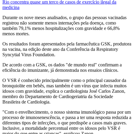
Rio concentra quase um terço de casos de exercício ilegal da
medicina
Durante os nove meses analisados, o grupo das pessoas vacinadas
registrou não somente menos internações pela doença, como
também 79,1% menos hospitalizações com gravidade e 66,8%
menos mortes.
Os resultados foram apresentados pela farmacêutica GSK, produtora
na vacina, na edição deste ano da Conferência da Respiratory
Syncytial Virus Foundation.
De acordo com a GSK, os dados "de mundo real" confirmam a
eficiência do imunizante, já demonstrada nos ensaios clínicos.
O VSR é conhecido principalmente como o principal causador da
bronquiolite em bebês, mas também é um vírus que infecta muitos
idosos com gravidade, explica o cardiologista José Carlos Zanon,
membro do Departamento de Cardiogeriatria da Sociedade
Brasileira de Cardiologia.
"Com o envelhecimento, o nosso sistema imunológico passa por um
processo de imunosenescência, e passa a ter uma resposta reduzida a
diferentes tipos de infecções, o que predispõe a casos mais graves.
Inclusive, a mortalidade percentual entre os idosos pelo VSR é
maior do que entre as crianças", explicou Zanon.