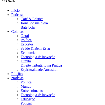
/ F5 Goiás
Início
Podcasts
Café & Política
Jornal do meio dia
Bate bola
Colunas
Geral
Política
Esportes
Saúde & Bem-Estar
Economia
Tecnologia & Inovação
Direito
Direito Tributário na Prática
Espiritualidade Ancestral
Edições
Notícias
Política
Mundo
Entretenimento
Tecnologia & Inovação
Educação
Policial