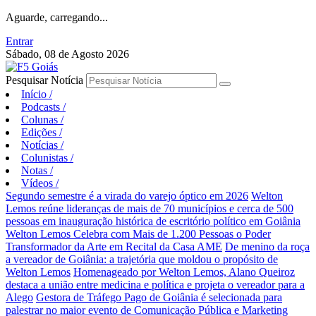
Aguarde, carregando...
Entrar
Sábado, 08 de Agosto 2026
Pesquisar Notícia
Início
/
Podcasts
/
Colunas
/
Edições
/
Notícias
/
Colunistas
/
Notas
/
Vídeos
/
Segundo semestre é a virada do varejo óptico em 2026
Welton
Lemos reúne lideranças de mais de 70 municípios e cerca de 500
pessoas em inauguração histórica de escritório político em Goiânia
Welton Lemos Celebra com Mais de 1.200 Pessoas o Poder
Transformador da Arte em Recital da Casa AME
De menino da roça
a vereador de Goiânia: a trajetória que moldou o propósito de
Welton Lemos
Homenageado por Welton Lemos, Alano Queiroz
destaca a união entre medicina e política e projeta o vereador para a
Alego
Gestora de Tráfego Pago de Goiânia é selecionada para
palestrar no maior evento de Comunicação Pública e Marketing