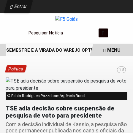
Entrar
Pesquisar Notícia
MENU
 SEMESTRE É A VIRADA DO VAREJO ÓPTICO EM 2026
WELT
EM ALTA
Política
5
© Fabio Rodrigues Pozzebom/Agência Brasil
TSE adia decisão sobre suspensão de
pesquisa de voto para presidente
Com a decisão individual de Kassio, a pesquisa não
pode permanecer publicada nos canais oficiais da