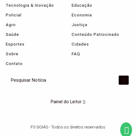
Tecnologia & Inovação
Educação
Policial
Economia
Agro
Justiça
Saúde
Conteúdo Patrocinado
Esportes
Cidades
Sobre
FAQ
Contato
Pesquisar Notícia
Termos de Uso e Privacidade
Esse site utiliza cookies para melhorar sua
Painel do Leitor
experiência de navegação. Ao continuar o acesso,
entendemos que você concorda com nossos
Termos de Uso e Privacidade.
PARA MAIS INFORMAÇÕES,
ACESSE NOSSOS TERMOS
F5 GOIÁS - Todos os direitos reservados
CLICANDO AQUI