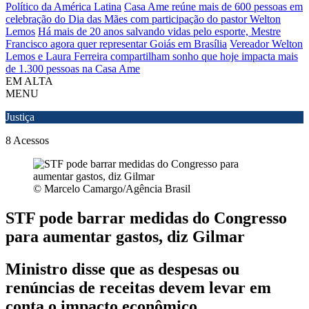
Político da América Latina
Casa Ame reúne mais de 600 pessoas em
celebração do Dia das Mães com participação do pastor Welton
Lemos
Há mais de 20 anos salvando vidas pelo esporte, Mestre
Francisco agora quer representar Goiás em Brasília
Vereador Welton
Lemos e Laura Ferreira compartilham sonho que hoje impacta mais
de 1.300 pessoas na Casa Ame
EM ALTA
MENU
Justiça
8
Acessos
© Marcelo Camargo/Agência Brasil
STF pode barrar medidas do Congresso
para aumentar gastos, diz Gilmar
Ministro disse que as despesas ou
renúncias de receitas devem levar em
conta o impacto econômico.