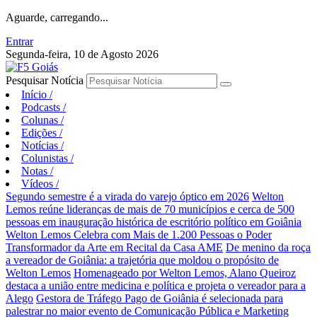
Aguarde, carregando...
Entrar
Segunda-feira, 10 de Agosto 2026
Pesquisar Notícia
Início
/
Podcasts
/
Colunas
/
Edições
/
Notícias
/
Colunistas
/
Notas
/
Vídeos
/
Segundo semestre é a virada do varejo óptico em 2026
Welton
Lemos reúne lideranças de mais de 70 municípios e cerca de 500
pessoas em inauguração histórica de escritório político em Goiânia
Welton Lemos Celebra com Mais de 1.200 Pessoas o Poder
Transformador da Arte em Recital da Casa AME
De menino da roça
a vereador de Goiânia: a trajetória que moldou o propósito de
Welton Lemos
Homenageado por Welton Lemos, Alano Queiroz
destaca a união entre medicina e política e projeta o vereador para a
Alego
Gestora de Tráfego Pago de Goiânia é selecionada para
palestrar no maior evento de Comunicação Pública e Marketing