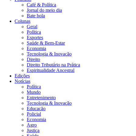
Café & Política
Jornal do meio dia
Bate bola
Colunas
Geral
Política
Esportes
Saúde & Bem-Estar
Economia
Tecnologia & Inovação
Direito
Direito Tributário na Prática
Espiritualidade Ancestral
Edições
Notícias
Política
Mundo
Entretenimento
Tecnologia & Inovação
Educação
Policial
Economia
Agro
Justiça
Saúde