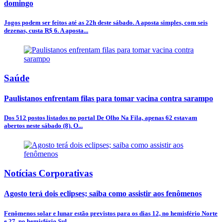
domingo
Jogos podem ser feitos até as 22h deste sábado. A aposta simples, com seis
dezenas, custa R$ 6. A aposta...
Saúde
Paulistanos enfrentam filas para tomar vacina contra sarampo
Dos 512 postos listados no portal De Olho Na Fila, apenas 62 estavam
abertos neste sábado (8). O...
Notícias Corporativas
Agosto terá dois eclipses; saiba como assistir aos fenômenos
Fenômenos solar e lunar estão previstos para os dias 12, no hemisfério Norte
e 27, no hemisfério Sul.